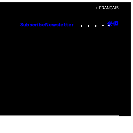
+ FRANÇAIS
Instagram
TikTok
YouTube
Google
Goog
Subscribe
Newsletter
Discove
Top
Posts