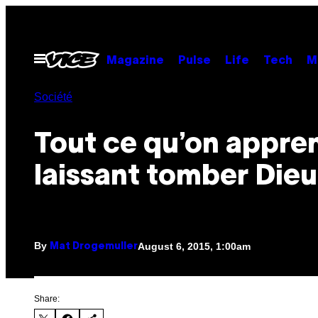
Skip
to
content
Open
Magazine
Pulse
Life
Tech
M
Menu
Société
Tout ce qu’on appre
laissant tomber Dieu
By
August 6, 2015, 1:00am
Mat Drogemuller
Share: