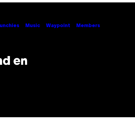
unchies
Music
Waypoint
Members
nd en