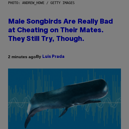
PHOTO: ANDREW_HOWE / GETTY IMAGES
Male Songbirds Are Really Bad
at Cheating on Their Mates.
They Still Try, Though.
By
2 minutes ago
Luis Prada