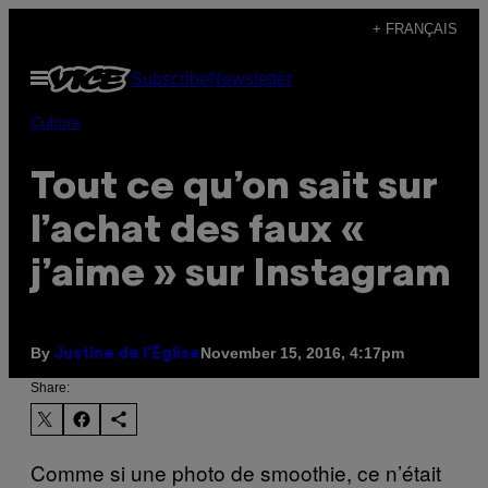
Skip
+ FRANÇAIS
to
Open
Subscribe
Newsletter
content
Menu
Culture
Tout ce qu’on sait sur
l’achat des faux «
j’aime » sur Instagram
By
November 15, 2016, 4:17pm
Justine de l'Église
Share:
Comme si une photo de smoothie, ce n’était