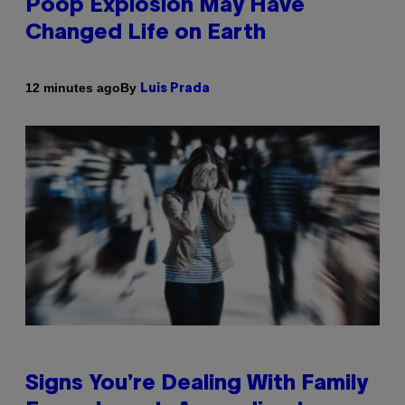
Poop Explosion May Have
Changed Life on Earth
By
12 minutes ago
Luis Prada
Signs You’re Dealing With Family