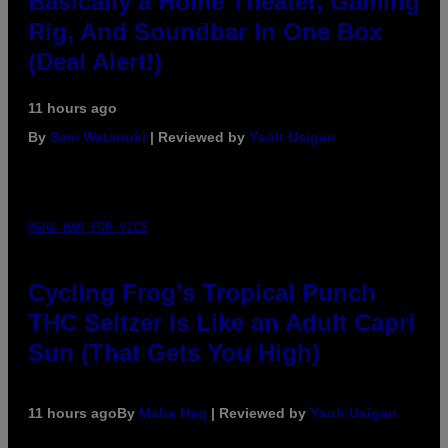
Basically a Home Theater, Gaming
Rig, And Soundbar In One Box
(Deal Alert!)
11 hours ago
By
Sam Watanuki
| Reviewed by
Ysolt Usigan
MAHA HAQ FOR VICE
Cycling Frog’s Tropical Punch
THC Seltzer Is Like an Adult Capri
Sun (That Gets You High)
11 hours ago
By
Maha Haq
| Reviewed by
Ysolt Usigan