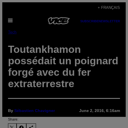
Skip
+ FRANÇAIS
to
Open
content
SUBSCRIBE
NEWSLETTER
Menu
Tech
Toutankhamon
possédait un poignard
forgé avec du fer
extraterrestre
By
Sébastien Chavigner
June 2, 2016, 6:16am
Share: