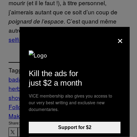
mourir (et il le faut !), à titre personnel,
j’aimerais autant que ce soit d’un coup de
. C’est quand même
poignard de l’espace
autre chose que d’être
tué par son propre
×
selfie stick
.
Tagged:
Kill the ads for
badass
découvertes
egypte
Meteorite
Mot
just $2 a month
herboard
motherboard
VICE membership also gives you access to
show
Tech
Toutankhamon
our very best writing and exclusive new
Follow Us On Discover
documentaries.
Make Us Preferred In Top Stories
Share:
Support for $2