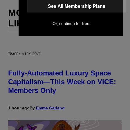
See All Membership Plans
MORE
LIKE THIS
Or, continue for free
IMAGE: NICK DOVE
Fully-Automated Luxury Space
Capitalism—This Week on VICE:
Members Only
1 hour ago
By
Emma Garland