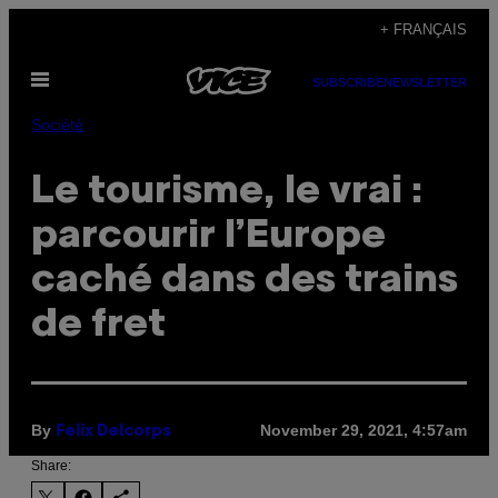
Skip
+ FRANÇAIS
to
Open
content
SUBSCRIBE
NEWSLETTER
Menu
Société
Le tourisme, le vrai :
parcourir l’Europe
caché dans des trains
de fret
By
November 29, 2021, 4:57am
Felix Delcorps
Share: