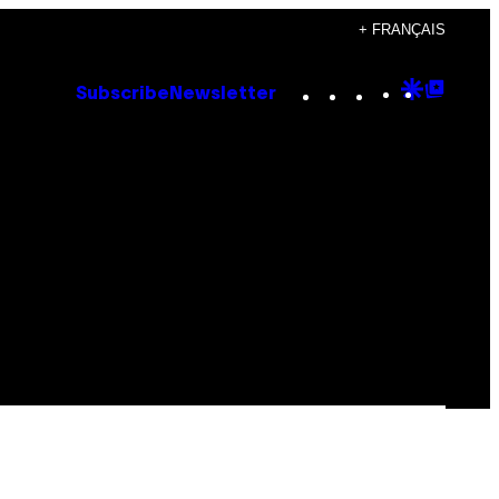
+ FRANÇAIS
Instagram
TikTok
YouTube
Google
Goog
Subscribe
Newsletter
Discove
Top
Posts