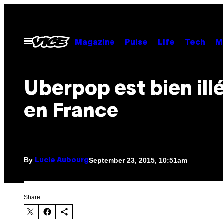
Skip
to
content
Open
Magazine
Pulse
Life
Tech
M
Menu
Uberpop est bien ill
en France
By
September 23, 2015, 10:51am
Lucie Aubourg
Share: