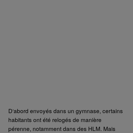
D
‘
abord envoy
é
s dans un gymnase, certains
habitants ont
é
t
é
relog
é
s de mani
è
re
p
é
renne, notamment dans des HLM. Mais