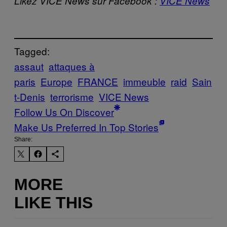
Likez VICE News sur Facebook :
VICE News
Tagged:
assaut
attaques à
paris
Europe
FRANCE
immeuble
raid
Sain
t-Denis
terrorisme
VICE News
Follow Us On Discover
Make Us Preferred In Top Stories
Share:
MORE
LIKE THIS