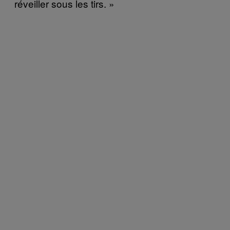
r
é
veiller sous les tirs.
»