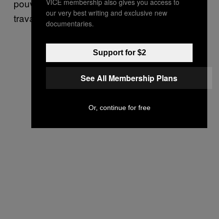
pouvais pas prendre les transports ou
VICE membership also gives you access to
our very best writing and exclusive new
travailler sous pression.
»
documentaries.
Support for $2
See All Membership Plans
Or, continue for free