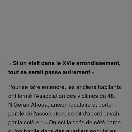
«
é
Si on
tait dans le XVIe arrondissement,
é
»
tout se serait pass
autrement
Pour se faire entendre, les anciens habitants
ont form
é
l
‘
Association des victimes du 48.
N
‘
Goran Ahoua, ancien locataire et porte-
parole de l
‘
association, se dit d
‘
abord envahi
par la col
è
re :
«
On est laiss
é
s de c
ô
t
é
parce
qu
‘
on habite dans des quartiers populaires.