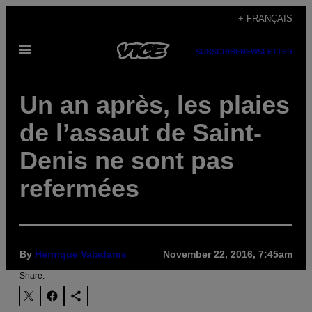
Skip
+ FRANÇAIS
to
Open
content
SUBSCRIBE
NEWSLETTER
Menu
Un an après, les plaies
de l’assaut de Saint-
Denis ne sont pas
refermées
By
Henrique Valadares
November 22, 2016, 7:45am
Share: