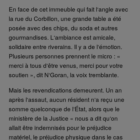
En face de cet immeuble qui fait l
‘
angle avec
la rue du Corbillon, une grande table a
é
t
é
pos
é
e avec des chips, du soda et autres
gourmandises. L
‘
ambiance est amicale,
solidaire entre riverains. Il y a de l
‘é
motion.
Plusieurs personnes prennent le micro :
«
merci
à
tous d
‘ê
tre venus, merci pour votre
soutien
»
, dit N
‘
Goran, la voix tremblante.
Mais les revendications demeurent. Un an
apr
è
s l
‘
assaut, aucun r
é
sident n
‘
a re
ç
u une
somme quelconque de l
‘É
tat, alors que le
minist
è
re de la Justice
«
nous a dit qu
‘
on
allait
ê
tre indemnis
é
s pour le pr
é
judice
mat
é
riel, le pr
é
judice physique dans le cas