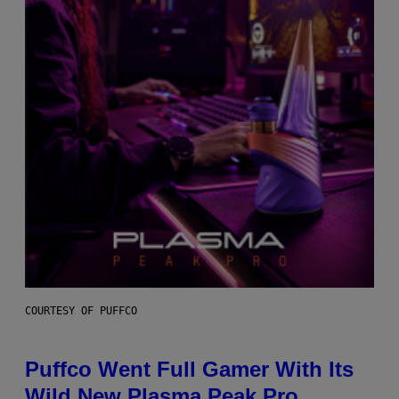
COURTESY OF PUFFCO
Puffco Went Full Gamer With Its
Wild New Plasma Peak Pro