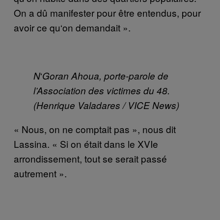
On a d
û
manifester pour
ê
tre entendus, pour
avoir ce qu
‘
on demandait
»
.
‘
N
Goran Ahoua, porte-parole de
l’Association des victimes du 48.
(Henrique Valadares / VICE News)
«
Nous, on ne comptait pas », nous dit
Lassina. « Si on
é
tait dans le XVIe
arrondissement, tout se serait pass
é
autrement
»
.