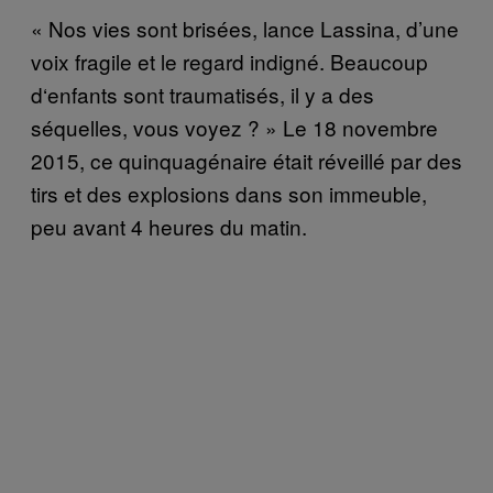
«
Nos vies sont bris
é
es, lance Lassina, d’une
voix fragile et le regard indign
é
. Beaucoup
d
‘
enfants sont traumatis
é
s, il y a des
s
é
quelles, vous voyez ?
»
Le 18 novembre
2015, ce quinquag
é
naire était réveillé par des
tirs et des explosions dans son immeuble,
peu avant 4 heures du matin.