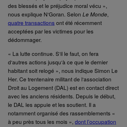
des bless
é
s et le pr
é
judice moral v
é
cu
»
,
nous explique N
‘
Goran. Selon
,
Le Monde
quatre transactions
ont été récemment
acceptées par les victimes pour les
dédommager.
«
La lutte continue. S
‘
il le faut, on fera
d
‘
autres actions jusqu
‘à
ce que le dernier
habitant soit relog
é »
, nous indique Simon Le
Her. Ce trentenaire militant de l
‘
association
Droit au Logement (DAL) est en contact direct
avec les anciens r
é
sidents. Depuis le d
é
but,
le DAL les appuie et les soutient. Il a
notamment organis
é
des rassemblements
«
à
peu pr
è
s tous les mois
»
,
dont l’occupation