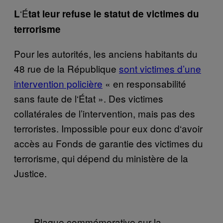
‘É
L
tat leur refuse le statut de victimes du
terrorisme
Pour les autorit
é
s, les anciens habitants du
48 rue de la R
é
publique
sont victimes d’une
intervention policière
«
en responsabilit
é
sans faute de l
‘É
tat
»
.
Des victimes
collatérales de l’intervention, mais pas des
terroristes.
Impossible pour eux donc d
‘
avoir
acc
è
s au Fonds de garantie des victimes du
terrorisme, qui d
é
pend du minist
è
re de la
Justice.
Plaque commémorative sur la