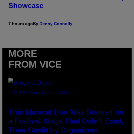
Showcase
7 hours ago
By
Denny Connolly
MORE
FROM VICE
(PHOTO BY AMBER LITTLE/PRESS)
This Musical Duo Was Booked for
a Festival Stage That Didn’t Exist,
Then Gaslit by Organizers