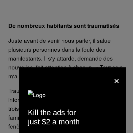
é
De nombreux habitants sont traumatis
s
Juste avant de venir nous parler, il salue
plusieurs personnes dans la foule des
manifestants. Il s
‘
y attarde, demande des
nouvelles, fait attention
à
chacun.
«
Tout cela
×
m
‘
a rendu super-protecteur
»
, nous confie-t-il.
Traumatis
é
, ce fondateur d
‘
une entreprise
informatique n
‘
a pas pu travailler pendant
trois mois.
«
Il y a eu la peur de perdre ma
Kill the ads for
famille, surtout quand la balle a travers
é
la
just $2 a month
fen
ê
tre. Mon petit n
‘
avait qu
‘
un an. Je ne