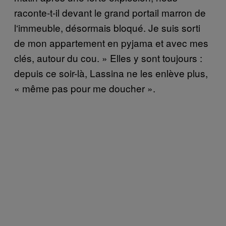
raconte-t-il devant le grand portail marron de
l
‘
immeuble, d
é
sormais bloqu
é
. Je suis sorti
de mon appartement en pyjama et avec mes
cl
é
s, autour du cou.
»
Elles y sont toujours :
depuis ce soir-l
à
, Lassina ne les enl
è
ve plus,
«
m
ê
me pas pour me doucher
»
.