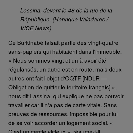
Lassina, devant le 48 de la rue de la
République. (Henrique Valadares /
VICE News)
Ce Burkinabé
faisait partie des vingt-quatre
sans-papiers qui habitaient dans l
‘
immeuble.
«
Nous sommes vingt et un
à
avoir
é
t
é
r
é
gularis
é
s, un autre est en route, mais deux
autres ont fait l
‘
objet d
‘
OQTF [NDLR
—
O
bligation de quitter le territoire fran
ç
ais]
»
,
nous dit Lassina, qui explique ne pas pouvoir
travailler car il n
‘
a pas de carte vitale. Sans
preuves de ressources, impossible pour lui
de se voir accorder un logement social.
«
C
‘
est un cercle vicieux
»
, r
é
sume-t-il.