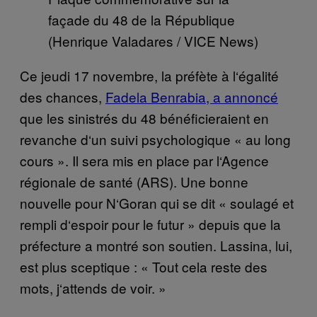
façade du 48 de la République
(Henrique Valadares / VICE News)
Ce jeudi 17 novembre, la pr
é
f
è
te
à
l
‘é
galit
é
des chances,
Fadela Benrabia, a annoncé
que les sinistr
é
s du 48 b
é
n
é
ficieraient en
revanche d
‘
un suivi psychologique
«
au long
cours
»
. Il sera mis en place par l
‘
Agence
r
é
gionale de sant
é
(ARS). Une bonne
nouvelle pour N
‘
Goran qui se dit
«
soulag
é
et
rempli d
‘
espoir pour le futur
»
depuis que la
pr
é
fecture a montré son soutien. Lassina, lui,
est plus sceptique :
«
Tout cela reste des
mots, j
‘
attends de voir.
»