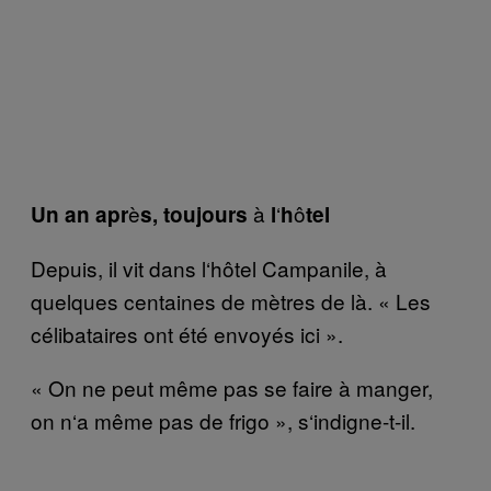
è
à
‘
ô
Un an apr
s, toujours
l
h
tel
Depuis, il vit dans l
‘
h
ô
tel Campanile,
à
quelques centaines de m
è
tres de l
à. « L
es
c
é
libataires ont
é
t
é
envoy
é
s
ici »
.
«
On ne peut m
ê
me pas se faire
à
manger,
on n
‘
a m
ê
me pas de frigo
»
, s
‘
indigne-t-il.