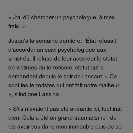
«
J
‘
ai d
û
chercher un psychologue,
à
mes
frais.
»
J
usqu
‘à
la semaine derni
è
re, l
‘É
tat refusait
d
‘
accorder un suivi psychologique aux
sinistr
é
s. Il refuse de leur accorder le statut
de victimes du terrorisme, statut qu
‘
ils
demandent depuis le soir de l
‘
assaut.
«
Ce
sont les terroristes qui ont fait notre malheur
», s
‘
indigne Lassina.
« S
‘
ils n
‘
avaient pas
é
t
é
an
é
antis ici, tout irait
bien.
Cela a
é
t
é
un grand traumatisme : de
les avoir vus dans mon immeuble puis de se