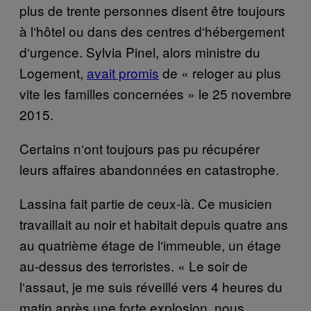
plus de trente personnes disent être toujours
à
l
‘
h
ô
tel ou dans des centres d
‘
h
é
bergement
d
‘
urgence. Sylvia Pinel, alors ministre du
Logement,
avait promis
de
«
reloger au plus
vite les familles concern
é
es
»
le 25 novembre
2015.
Certains n
‘
ont toujours pas pu r
é
cup
é
rer
leurs affaires abandonnées en catastrophe.
Lassina fait partie de ceux-là. Ce musicien
travaillait au noir et habitait depuis quatre ans
au quatri
è
me
é
tage de l
‘
immeuble, un
é
tage
au-dessus des terroristes.
«
Le soir de
l
‘
assaut, je me suis r
é
veill
é
vers 4 heures du
matin apr
è
s une forte explosion, nous