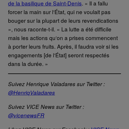
de la basilique de Saint-Denis
.
«
Il a fallu
forcer la main sur l
‘É
tat, qui ne voulait pas
bouger sur la plupart de leurs revendications
», nous raconte-t-il. « La lutte a
é
t
é
difficile
mais les actions qu
‘
on a prises commencent
à
porter leurs fruits. Apr
è
s, il faudra voir si les
engagements [de l
‘É
tat] seront respect
é
s
dans la dur
é
e.
»
Suivez Henrique Valadares sur Twitter :
@HenriqValadares
Suivez VICE News sur Twitter :
@vicenewsFR