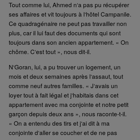
Tout comme lui, Ahmed n
‘
a pas pu r
é
cup
é
rer
ses affaires et vit toujours
à
l
‘
h
ô
tel Campanile.
Ce quadrag
é
naire ne peut pas travailler non
plus, car il lui faut des documents qui sont
toujours dans son ancien appartement.
«
On
ch
ô
me. C
‘
est tout
»
, nous dit-il.
N
‘
Goran, lui, a pu trouver un logement, un
mois et deux semaines apr
è
s l
‘
assaut, tout
comme neuf autres familles.
«
J
‘
avais un
loyer tout
à
fait l
é
gal et j
‘
habitais dans cet
appartement avec ma conjointe et notre petit
gar
ç
on depuis deux ans », nous raconte-t-il.
« On a entendu des tirs et j
‘
ai dit
à
ma
conjointe d
‘
aller se coucher et de ne pas