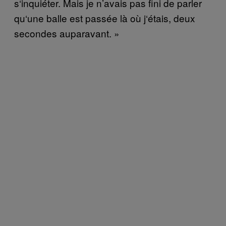
s
‘
inqui
é
ter. Mais j
e n’
avais pas fini de parler
qu
‘
une balle est pass
é
e là o
ù
j
‘é
tais, deux
secondes auparavant.
»