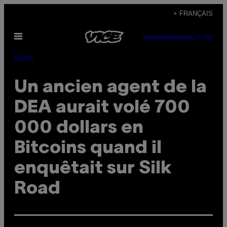
Skip
+ FRANÇAIS
to
Open
content
SUBSCRIBE
NEWSLETTER
Menu
Crime
Un ancien agent de la
DEA aurait volé 700
000 dollars en
Bitcoins quand il
enquêtait sur Silk
Road