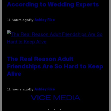
According to Wedding Experts
By
11 hours ago
Ashley Fike
The Real Reason Adult
Friendships Are So Hard to Keep
Alive
By
11 hours ago
Ashley Fike
VICE
MEDIA
INSTAGRAM
TIKTOK
YOUTUBE