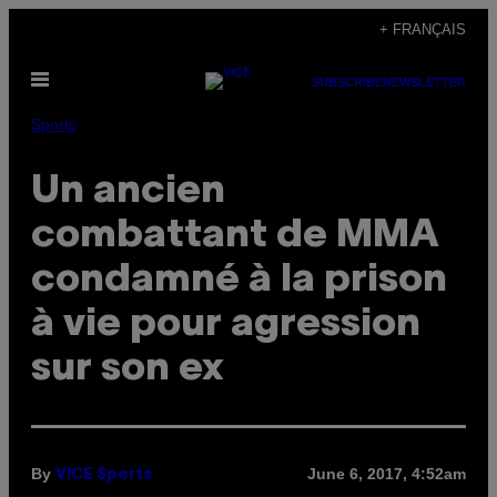
Skip
+ FRANÇAIS
to
Open
content
SUBSCRIBE
NEWSLETTER
Menu
Sports
Un ancien
combattant de MMA
condamné à la prison
à vie pour agression
sur son ex
By
June 6, 2017, 4:52am
VICE Sports