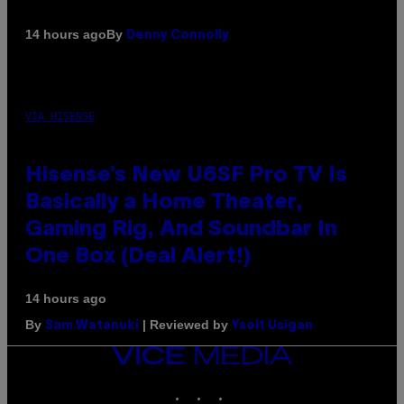
By
14 hours ago
Denny Connolly
VIA HISENSE
Hisense’s New U6SF Pro TV Is
Basically a Home Theater,
Gaming Rig, And Soundbar In
One Box (Deal Alert!)
14 hours ago
By
| Reviewed by
Sam Watanuki
Ysolt Usigan
VICE
MEDIA
INSTAGRAM
TIKTOK
YOUTUBE