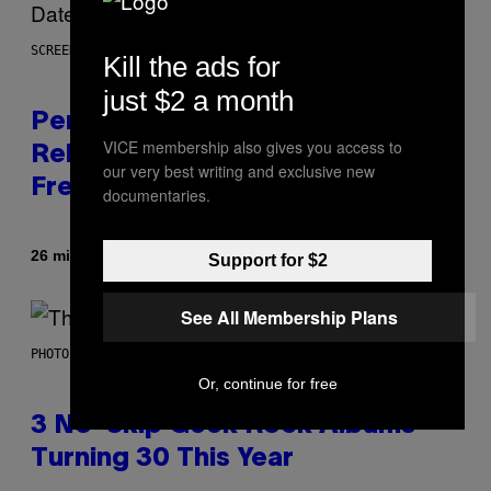
SCREENSHOT: EPIC GAMES
Kill the ads for
just $2 a month
Perlica Fortnite Skin Revealed –
VICE membership also gives you access to
Release Date and How to Get It
our very best writing and exclusive new
Free
documentaries.
By
26 minutes ago
Brent Koepp
Support for $2
See All Membership Plans
PHOTO BY BOB BERG/GETTY IMAGES
Or, continue for free
3 No-Skip Geek Rock Albums
Turning 30 This Year