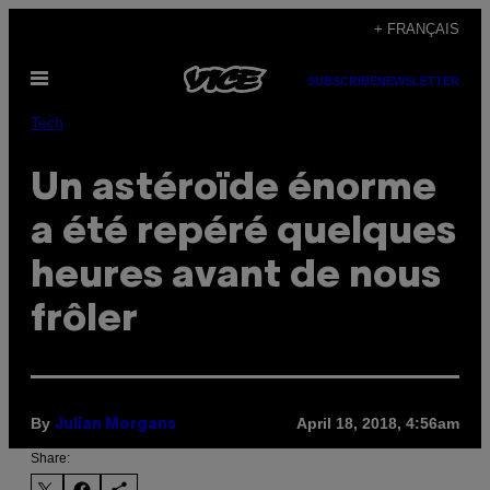
Skip
+ FRANÇAIS
to
Open
content
SUBSCRIBE
NEWSLETTER
Menu
Tech
Un astéroïde énorme
a été repéré quelques
heures avant de nous
frôler
By
April 18, 2018, 4:56am
Julian Morgans
Share: