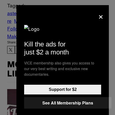
Tagged:
×
asteroide
chaud
espace
livescience
météo
re
Motherboard
nasa
Tech
Follow Us On Discover
Make Us Preferred In Top Stories
Kill the ads for
Share:
just $2 a month
VICE membership also gives you access to
MORE
our very best writing and exclusive new
LIKE THIS
documentaries.
Support for $2
See All Membership Plans