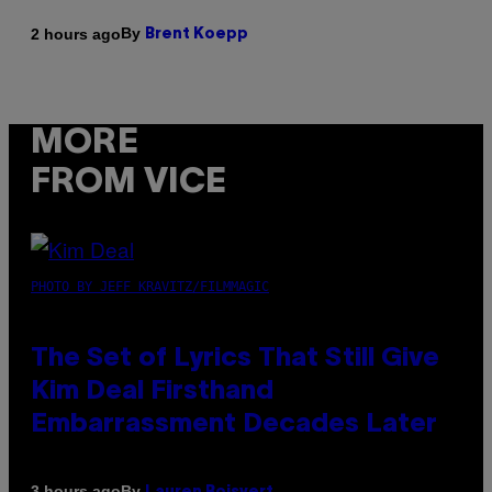
By
2 hours ago
Brent Koepp
MORE
FROM VICE
PHOTO BY JEFF KRAVITZ/FILMMAGIC
The Set of Lyrics That Still Give
Kim Deal Firsthand
Embarrassment Decades Later
By
3 hours ago