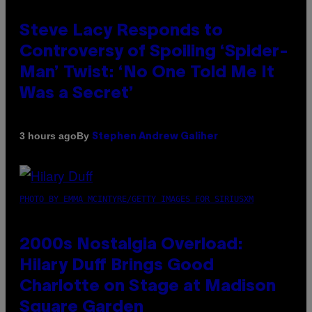
Steve Lacy Responds to
Controversy of Spoiling ‘Spider-
Man’ Twist: ‘No One Told Me It
Was a Secret’
By
3 hours ago
Stephen Andrew Galiher
PHOTO BY EMMA MCINTYRE/GETTY IMAGES FOR SIRIUSXM
2000s Nostalgia Overload:
Hilary Duff Brings Good
Charlotte on Stage at Madison
Square Garden