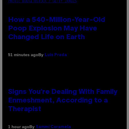
PHOTO: DBENITOSTOCK / GETTY IMAGES
How a 540-Million-Year-Old
Poop Explosion May Have
Changed Life on Earth
By
51 minutes ago
Luis Prada
Signs You’re Dealing With Family
Enmeshment, According to a
Therapist
By
1 hour ago
Sammi Caramela