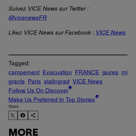
Suivez VICE News sur Twitter :
@vicenewsFR
Likez VICE News sur Facebook :
VICE News
Tagged:
campement
Evacuation
FRANCE
jaures
mi
grants
Paris
stalingrad
VICE News
Follow Us On Discover
Make Us Preferred In Top Stories
Share:
MORE