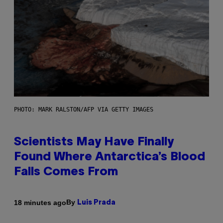
PHOTO: MARK RALSTON/AFP VIA GETTY IMAGES
Scientists May Have Finally
Found Where Antarctica’s Blood
Falls Comes From
By
18 minutes ago
Luis Prada