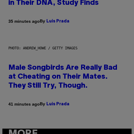
in Their DNA, Study Finds
By
35 minutes ago
Luis Prada
PHOTO: ANDREW_HOWE / GETTY IMAGES
Male Songbirds Are Really Bad
at Cheating on Their Mates.
They Still Try, Though.
By
41 minutes ago
Luis Prada
MORE