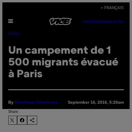
Skip
+ FRANÇAIS
to
Open
content
SUBSCRIBE
NEWSLETTER
Menu
Crime
Un campement de 1
500 migrants évacué
à Paris
By
September 16, 2016, 5:20am
Henrique Valadares
Share: