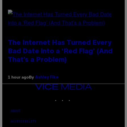
The Internet Has Turned Every
Bad Date into a ‘Red Flag’ (And
That’s a Problem)
By
1 hour ago
Ashley Fike
VICE
MEDIA
INSTAGRAM
TIKTOK
YOUTUBE
ABOUT
ACCESSIBILITY