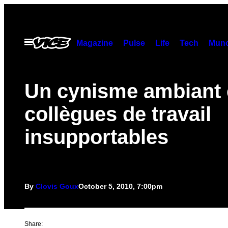
Skip
to
content
Open
Magazine
Pulse
Life
Tech
Munc
Menu
Un cynisme ambiant 
collègues de travail
insupportables
By
Clovis Goux
October 5, 2010, 7:00pm
Share: