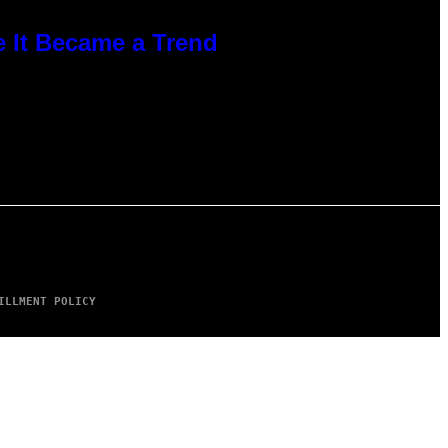
e It Became a Trend
ILLMENT POLICY