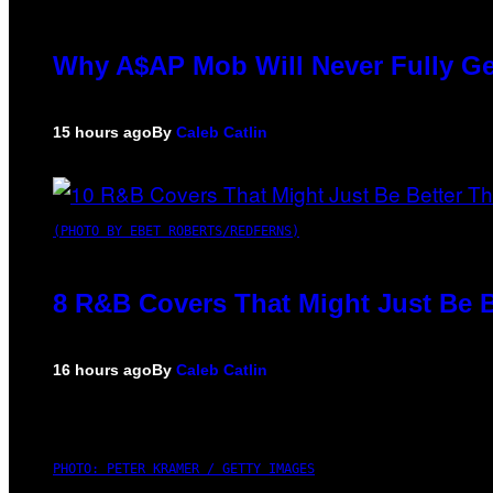
Why A$AP Mob Will Never Fully Ge
15 hours ago
By
Caleb Catlin
(PHOTO BY EBET ROBERTS/REDFERNS)
8 R&B Covers That Might Just Be B
16 hours ago
By
Caleb Catlin
PHOTO: PETER KRAMER / GETTY IMAGES