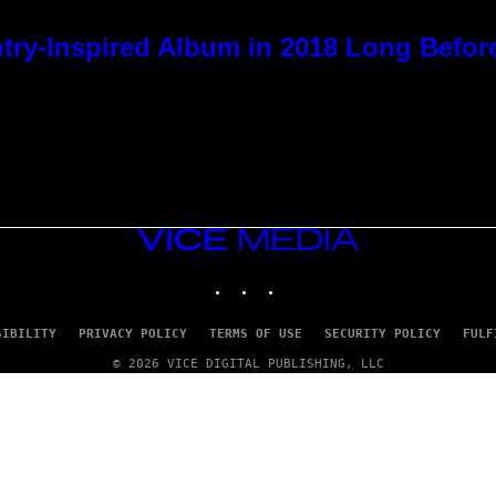
try-Inspired Album in 2018 Long Befor
VICE
MEDIA
INSTAGRAM
TIKTOK
YOUTUBE
SIBILITY
PRIVACY POLICY
TERMS OF USE
SECURITY POLICY
FULF
© 2026 VICE DIGITAL PUBLISHING, LLC