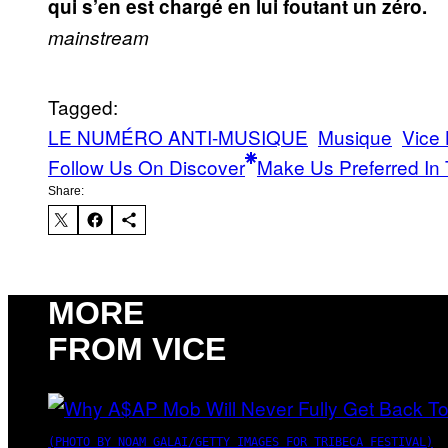
qui s’en est chargé en lui foutant un zéro.
mainstream
Tagged:
LE NUMÉRO ANTI-MUSIQUE
Musique
Vice 
Follow Us On Discover
Make Us Preferred In 
Share:
MORE
FROM VICE
(PHOTO BY NOAM GALAI/GETTY IMAGES FOR TRIBECA FESTIVAL)