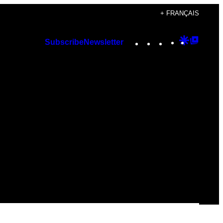
+ FRANÇAIS
Instagram
TikTok
YouTube
Google
Googl
Subscribe
Newsletter
Discover
Top
Posts