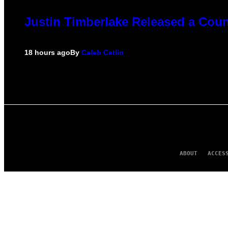
Justin Timberlake Released a Coun
18 hours ago
By
Caleb Catlin
ABOUT
ACCES