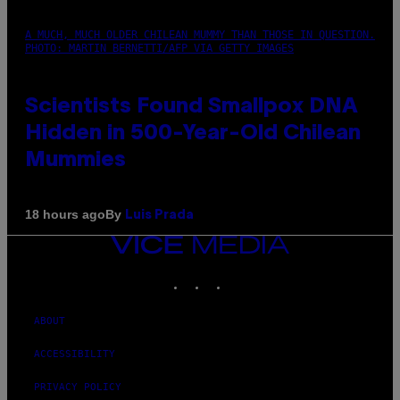
A MUCH, MUCH OLDER CHILEAN MUMMY THAN THOSE IN QUESTION.
PHOTO: MARTIN BERNETTI/AFP VIA GETTY IMAGES
Scientists Found Smallpox DNA
Hidden in 500-Year-Old Chilean
Mummies
By
18 hours ago
Luis Prada
VICE
MEDIA
INSTAGRAM
TIKTOK
YOUTUBE
ABOUT
ACCESSIBILITY
PRIVACY POLICY