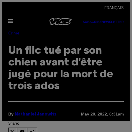
Skip
+ FRANÇAIS
to
Open
content
SUBSCRIBE
NEWSLETTER
Menu
Crime
Un flic tué par son
chien avant d’être
jugé pour la mort de
trois ados
By
May 20, 2022, 6:31am
Nathaniel Janowitz
Share: