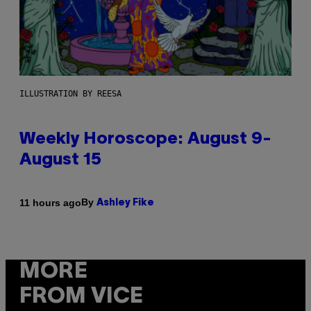
ILLUSTRATION BY REESA
Weekly Horoscope: August 9-
August 15
By
11 hours ago
Ashley Fike
MORE
FROM VICE