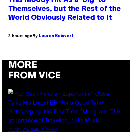
This Moody Hit As a ‘Dig’ to
Themselves, but the Rest of the
World Obviously Related to It
By
2 hours ago
Lauren Boisvert
MORE
FROM VICE
(PHOTO VIA MARK CLENNON)