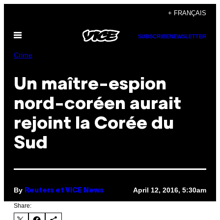
Skip
+ FRANÇAIS
to
Open
content
SUBSCRIBE
NEWSLETTER
Menu
Crime
Un maître-espion
nord-coréen aurait
rejoint la Corée du
Sud
By
April 12, 2016, 5:30am
Reuters et VICE News
Share: