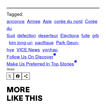
Tagged:
annonce
Armee
Asie
corée du nord
Corée
du
Sud
defection
deserteur
Elections
fuite
grb
kim jong-un
pacifique
Park Geun-
hye
VICE News
yonhap
Follow Us On Discover
Make Us Preferred In Top Stories
Share:
MORE
LIKE THIS