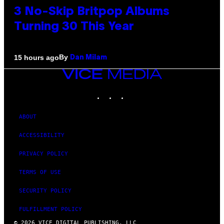
3 No-Skip Britpop Albums
Turning 30 This Year
By
15 hours ago
Dan Milam
VICE
MEDIA
INSTAGRAM
TIKTOK
YOUTUBE
ABOUT
ACCESSIBILITY
PRIVACY POLICY
TERMS OF USE
SECURITY POLICY
FULFILLMENT POLICY
© 2026 VICE DIGITAL PUBLISHING, LLC