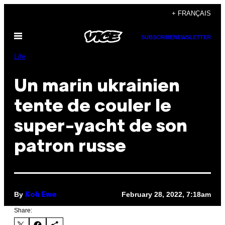
Skip
+ FRANÇAIS
to
Open
content
SUBSCRIBE
NEWSLETTER
Menu
Life
Un marin ukrainien
tente de couler le
super-yacht de son
patron russe
By
February 28, 2022, 7:18am
Koh Ewe
Share: