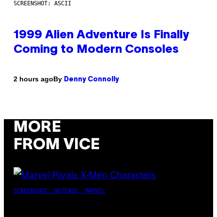
SCREENSHOT: ASCII
1999 Alien Adventure Is Finally
Coming to Modern Consoles
By
2 hours ago
Denny Connolly
MORE
FROM VICE
SCREENSHOT: NETEASE, MARVEL