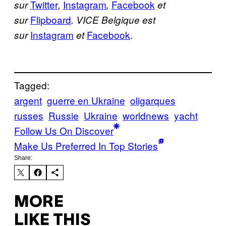
Twitter
Instagram
Facebook
sur
,
,
et
Flipboard
sur
. VICE Belgique est
Instagram
Facebook
.
sur
et
Tagged:
argent
guerre en Ukraine
oligarques
russes
Russie
Ukraine
worldnews
yacht
Follow Us On Discover
Make Us Preferred In Top Stories
Share:
MORE
LIKE THIS