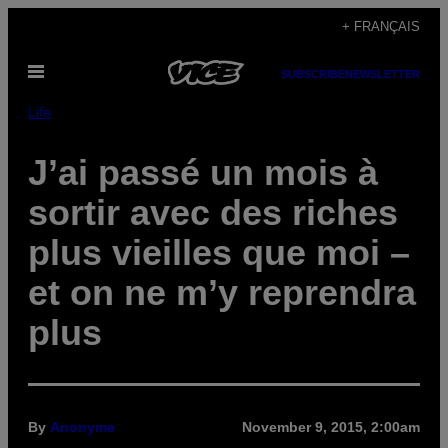
Skip
+ FRANÇAIS
to
Open
content
SUBSCRIBE
NEWSLETTER
Menu
Life
J’ai passé un mois à
sortir avec des riches
plus vieilles que moi –
et on ne m’y reprendra
plus
By
Anonyme
November 9, 2015, 2:00am