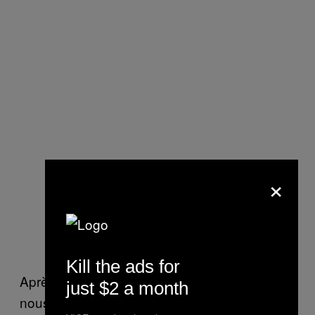
×
Kill the ads for
Après avoir échangé quelques formalités,
just $2 a month
nous nous sommes vite sentis à l’aise. Nous