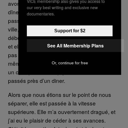
VICE membership also gives you access to
avons copieusement mangé (75 dollars le
our very best writing and exclusive new
dîner), bu une bouteille de vin (30 dollars) et
documentaries.
passé le reste de la soirée à flâner dans la
ville, légèrement enivrés. Je n’ai pas eu à
Support for $2
débourser un centime. Tessa était comptable,
See All Membership Plans
et elle m’a très vite précisé qu’elle ne voulait
pas que je paie quoi que ce soit. J’ai quand
même fini par insister pour lui offrir au moins
Or, continue for free
un café (trois dollars) quand nous sommes
passés près d’un diner.
Alors que nous étions sur le point de nous
séparer, elle est passée à la vitesse
supérieure. Elle m’a ouvertement dragué, et
j’ai eu le plaisir de céder à ses avances.