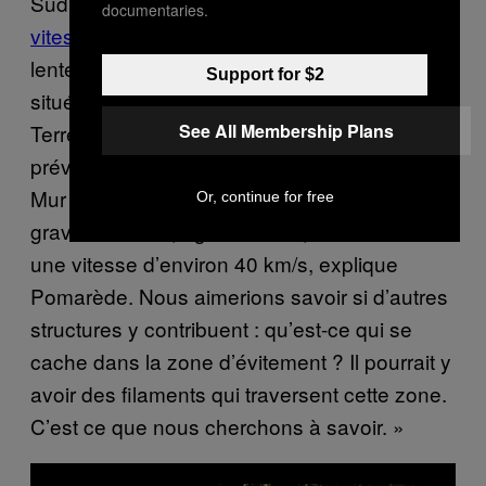
Sud, la carte Cosmicflows-3 a enregistré des
documentaries.
vitesses de galaxies
qui semblaient plus
lentes que prévu, tandis que les galaxies
Support for $2
situées dans la partie la plus proche de la
Terre se déplaçaient un peu plus vite que
See All Membership Plans
prévu. « Notre étude nous a montré que le
Mur du Pôle Sud, en raison de son attraction
Or, continue for free
gravitationnelle, agit sur nous, nous donnant
une vitesse d’environ 40 km/s, explique
Pomarède. Nous aimerions savoir si d’autres
structures y contribuent : qu’est-ce qui se
cache dans la zone d’évitement ? Il pourrait y
avoir des filaments qui traversent cette zone.
C’est ce que nous cherchons à savoir. »