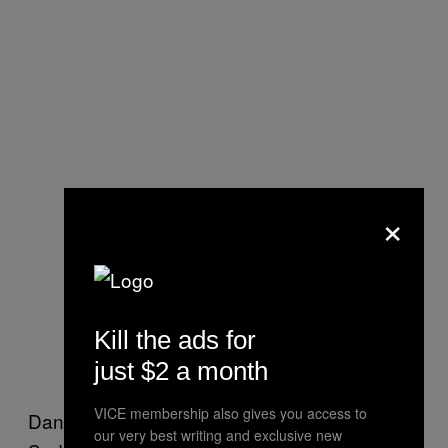
×
Kill the ads for
just $2 a month
VICE membership also gives you access to
Dans la partie obscurcie du Mur du Pôle
our very best writing and exclusive new