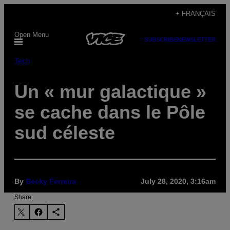
Skip
+ FRANÇAIS
to
Open Menu
content
SUBSCRIBE
NEWSLETTER
Tech
Un « mur galactique »
se cache dans le Pôle
sud céleste
By
Becky Ferreira
July 28, 2020, 3:16am
Share: