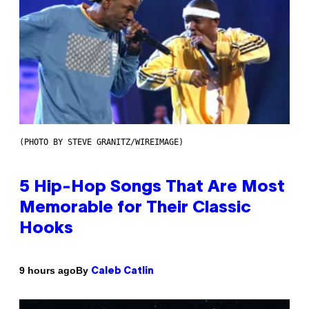
(PHOTO BY STEVE GRANITZ/WIREIMAGE)
5 Hip-Hop Songs That Are Most
Memorable for Their Classic
Hooks
By
9 hours ago
Caleb Catlin