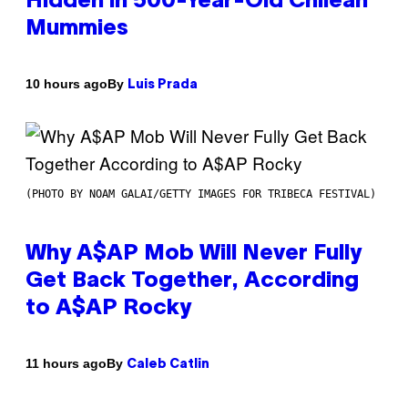
Hidden in 500-Year-Old Chilean
Mummies
By
10 hours ago
Luis Prada
(PHOTO BY NOAM GALAI/GETTY IMAGES FOR TRIBECA FESTIVAL)
Why A$AP Mob Will Never Fully
Get Back Together, According
to A$AP Rocky
By
11 hours ago
Caleb Catlin