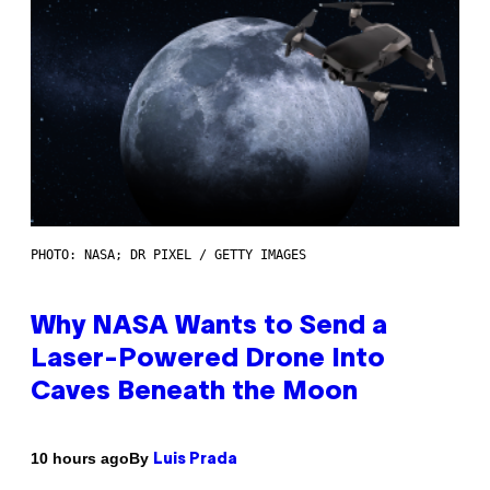
PHOTO: NASA; DR PIXEL / GETTY IMAGES
Why NASA Wants to Send a
Laser-Powered Drone Into
Caves Beneath the Moon
By
10 hours ago
Luis Prada