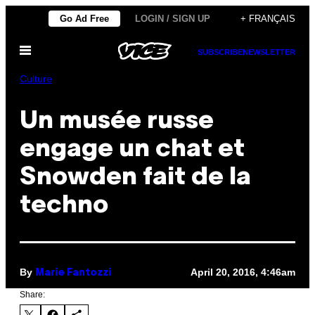
Skip
Go Ad Free
LOGIN / SIGN UP
+ FRANÇAIS
to
Open
content
SUBSCRIBE
NEWSLETTER
Menu
Culture
Un musée russe
engage un chat et
Snowden fait de la
techno
By
April 20, 2016, 4:46am
Marie Fantozzi
Share: