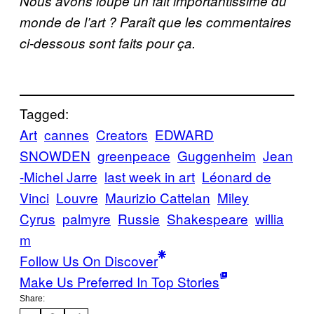
Nous avons loupé un fait importantissime du
monde de l’art ? Paraît que les commentaires
ci-dessous sont faits pour ça.
Tagged:
Art
cannes
Creators
EDWARD
SNOWDEN
greenpeace
Guggenheim
Jean
-Michel Jarre
last week in art
Léonard de
Vinci
Louvre
Maurizio Cattelan
Miley
Cyrus
palmyre
Russie
Shakespeare
willia
m
Follow Us On Discover
Make Us Preferred In Top Stories
Share: