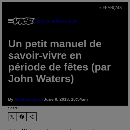
Skip
+ FRANÇAIS
to
Open
Subscribe
Newsletter
content
Menu
Un petit manuel de
savoir-vivre en
période de fêtes (par
John Waters)
By
Matthew Zuras
June 6, 2018, 10:54am
Share: