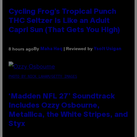
Cycling Frog’s Tropical Punch
THC Seltzer Is Like an Adult
Capri Sun (That Gets You High)
By
| Reviewed by
8 hours ago
Maha Haq
Ysolt Usigan
PHOTO BY NICK LAHAM/GETTY IMAGES
‘Madden NFL 27’ Soundtrack
Includes Ozzy Osbourne,
Metallica, the White Stripes, and
Styx