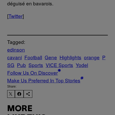
déguisé en bavarois.
[
Twitter
]
Tagged:
edinson
cavani
Football
Gene
Highlights
orange
P
SG
Pub
Sports
VICE Sports
Yodel
Follow Us On Discover
Make Us Preferred In Top Stories
Share:
MORE