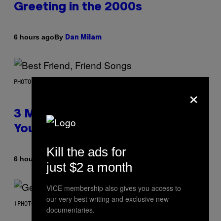
Greeting in the 2000s
By
6 hours ago
Dan Milam
PHOTO BY KEVIN WINTER/GETTY IMAGES FOR RADIO DISNEY
×
3 Millennial Anthems That Make
You Think of Your Best Friend
Kill the ads for
By
6 hours ago
Lauren Boisvert
just $2 a month
VICE membership also gives you access to
our very best writing and exclusive new
(PHOTO BY TAYLOR HILL/GETTY IMAGES)
documentaries.