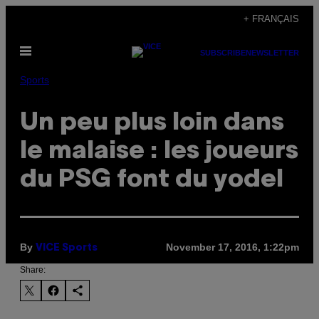
Skip
+ FRANÇAIS
to
Open
content
SUBSCRIBE
NEWSLETTER
Menu
Sports
Un peu plus loin dans
le malaise : les joueurs
du PSG font du yodel
By
November 17, 2016, 1:22pm
VICE Sports
Share: