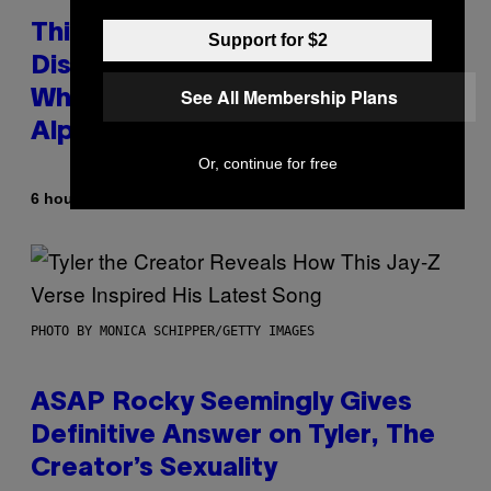
This Researcher Accidentally
Support for $2
Discovered the New ‘Millennial
See All Membership Plans
Whoop’ of Pop Music: The Gen
Alpha Melody
Or, continue for free
By
6 hours ago
Lauren Boisvert
PHOTO BY MONICA SCHIPPER/GETTY IMAGES
ASAP Rocky Seemingly Gives
Definitive Answer on Tyler, The
Creator’s Sexuality