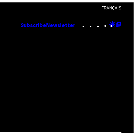
+ FRANÇAIS
Instagram
TikTok
YouTube
Google
Goog
Subscribe
Newsletter
Discove
Top
Posts