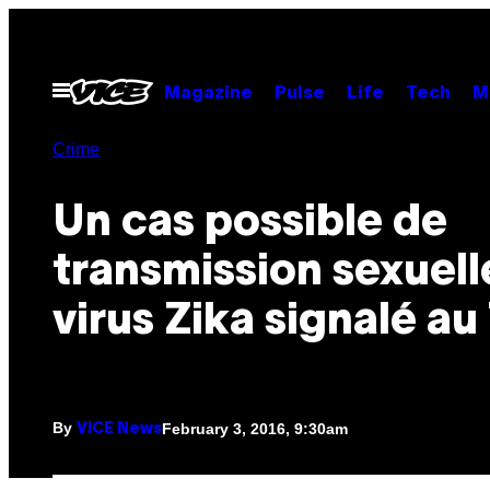
Skip
to
content
Open
Magazine
Pulse
Life
Tech
M
Menu
Crime
Un cas possible de
transmission sexuell
virus Zika signalé au
By
February 3, 2016, 9:30am
VICE News