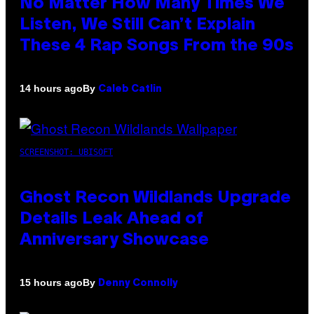
No Matter How Many Times We
Listen, We Still Can’t Explain
These 4 Rap Songs From the 90s
By
14 hours ago
Caleb Catlin
SCREENSHOT: UBISOFT
Ghost Recon Wildlands Upgrade
Details Leak Ahead of
Anniversary Showcase
By
15 hours ago
Denny Connolly