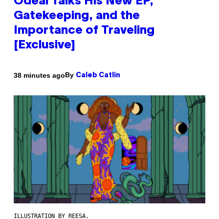
Odeal Talks His New EP,
Gatekeeping, and the
Importance of Traveling
[Exclusive]
By
38 minutes ago
Caleb Catlin
ILLUSTRATION BY REESA.