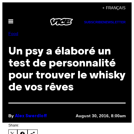
Skip
+ FRANÇAIS
to
Open
content
SUBSCRIBE
NEWSLETTER
Menu
Food
Un psy a élaboré un
test de personnalité
pour trouver le whisky
de vos rêves
By
August 30, 2016, 8:00am
Alex Swerdloff
Share: