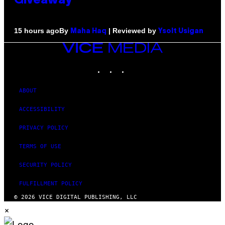
Giveaway
By
| Reviewed by
15 hours ago
Maha Haq
Ysolt Usigan
VICE
MEDIA
INSTAGRAM
TIKTOK
YOUTUBE
ABOUT
ACCESSIBILITY
PRIVACY POLICY
TERMS OF USE
SECURITY POLICY
FULFILLMENT POLICY
© 2026 VICE DIGITAL PUBLISHING, LLC
×