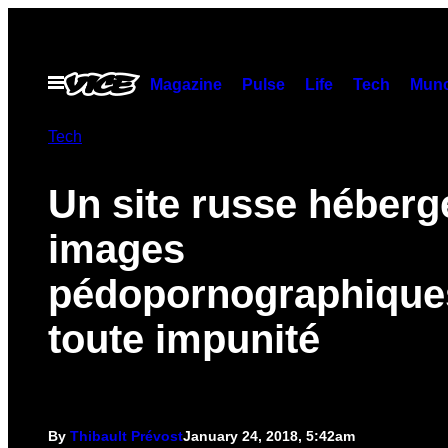
Skip
to
content
Open
Magazine
Pulse
Life
Tech
Munc
Menu
Tech
Un site russe héberg
images
pédopornographique
toute impunité
By
Thibault Prévost
January 24, 2018, 5:42am