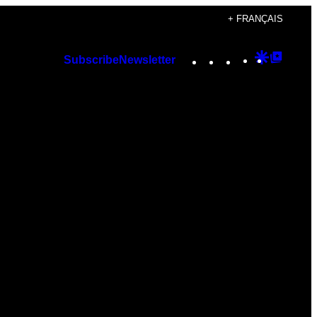
+ FRANÇAIS
Instagram
TikTok
YouTube
Google
Googl
Subscribe
Newsletter
Discover
Top
Posts