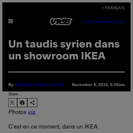
Skip
+ FRANÇAIS
to
Open
content
SUBSCRIBE
NEWSLETTER
Menu
Un taudis syrien dans
un showroom IKEA
By
November 9, 2016, 5:00am
Pierre Berthelot Kleck
Share:
Photos
via
C’est en ce moment, dans un IKEA