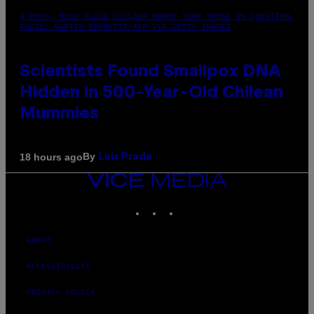
A MUCH, MUCH OLDER CHILEAN MUMMY THAN THOSE IN QUESTION.
PHOTO: MARTIN BERNETTI/AFP VIA GETTY IMAGES
Scientists Found Smallpox DNA
Hidden in 500-Year-Old Chilean
Mummies
By
18 hours ago
Luis Prada
VICE
MEDIA
INSTAGRAM
TIKTOK
YOUTUBE
ABOUT
ACCESSIBILITY
PRIVACY POLICY