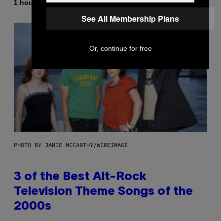
By
1 hour ago
Brent Koepp
See All Membership Plans
Or, continue for free
PHOTO BY JAMIE MCCARTHY/WIREIMAGE
3 of the Best Alt-Rock
Television Theme Songs of the
2000s