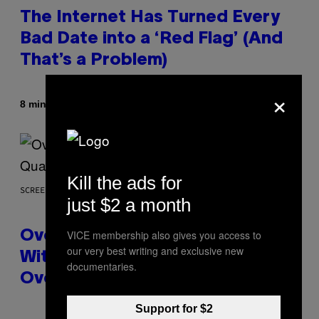
The Internet Has Turned Every
Bad Date into a ‘Red Flag’ (And
That’s a Problem)
×
By
8 minutes ago
Ashley Fike
Kill the ads for
SCREENSHOT: BLIZZARD
just $2 a month
VICE membership also gives you access to
Overwatch Rebrand Pays Off
our very best writing and exclusive new
With Its Best Quarter Since
documentaries.
Overwatch 2 Launched
Support for $2