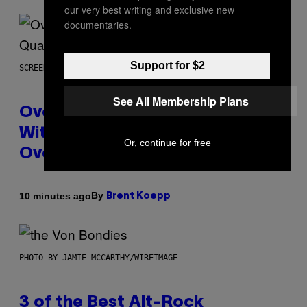
our very best writing and exclusive new
documentaries.
Support for $2
SCREENSHOT: BLIZZARD
See All Membership Plans
Overwatch Rebrand Pays Off
With Its Best Quarter Since
Or, continue for free
Overwatch 2 Launched
By
10 minutes ago
Brent Koepp
PHOTO BY JAMIE MCCARTHY/WIREIMAGE
3 of the Best Alt-Rock