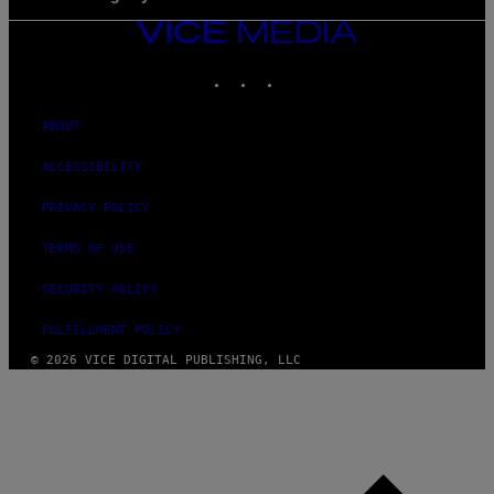
VICE
MEDIA
INSTAGRAM
TIKTOK
YOUTUBE
ABOUT
ACCESSIBILITY
PRIVACY POLICY
TERMS OF USE
SECURITY POLICY
FULFILLMENT POLICY
© 2026 VICE DIGITAL PUBLISHING, LLC