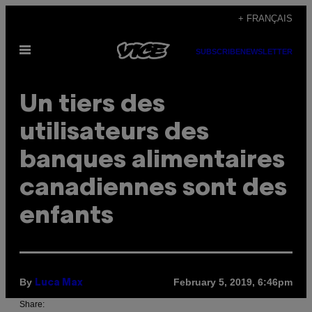
Skip
+ FRANÇAIS
to
Open
content
SUBSCRIBE
NEWSLETTER
Menu
Un tiers des
utilisateurs des
banques alimentaires
canadiennes sont des
enfants
By
February 5, 2019, 6:46pm
Luca Max
Share: