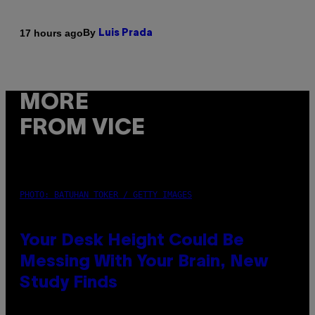
By
17 hours ago
Luis Prada
MORE
FROM VICE
PHOTO: BATUHAN TOKER / GETTY IMAGES
Your Desk Height Could Be
Messing With Your Brain, New
Study Finds