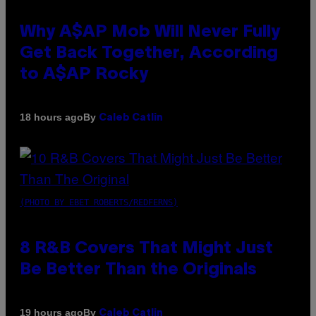
Why A$AP Mob Will Never Fully
Get Back Together, According
to A$AP Rocky
By
18 hours ago
Caleb Catlin
(PHOTO BY EBET ROBERTS/REDFERNS)
8 R&B Covers That Might Just
Be Better Than the Originals
By
19 hours ago
Caleb Catlin