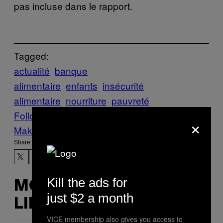
pas incluse dans le rapport.
Tagged:
actualité
banque
alimentaire
enfants
insécurité
alimentaire
nourriture
pauvreté
Follow Us On Discover
×
Make Us Preferred In Top Stories
Share:
Kill the ads for
MORE
just $2 a month
LIKE THIS
VICE membership also gives you access to