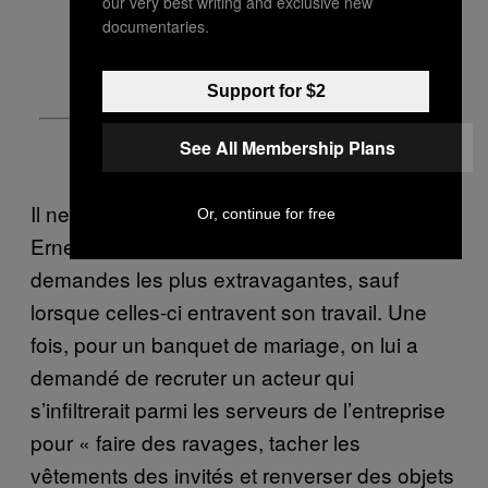
our very best writing and exclusive new
documentaries.
Support for $2
See All Membership Plans
Il ne faut pas oublier que le client est roi.
Or, continue for free
Ernesto s’efforce toujours de répondre aux
demandes les plus extravagantes, sauf
lorsque celles-ci entravent son travail. Une
fois, pour un banquet de mariage, on lui a
demandé de recruter un acteur qui
s’infiltrerait parmi les serveurs de l’entreprise
pour « faire des ravages, tacher les
vêtements des invités et renverser des objets