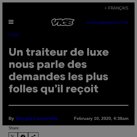
Skip
+ FRANÇAIS
to
Open
content
SUBSCRIBE
NEWSLETTER
Menu
Food
Un traiteur de luxe
nous parle des
demandes les plus
folles qu’il reçoit
By
February 10, 2020, 4:38am
Giorgia Cannarella
Share: