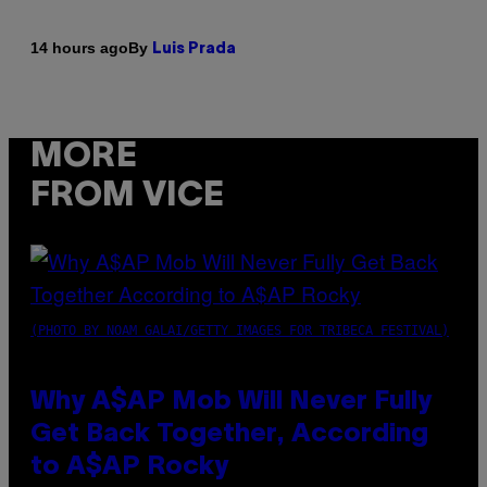
By
14 hours ago
Luis Prada
MORE
FROM VICE
(PHOTO BY NOAM GALAI/GETTY IMAGES FOR TRIBECA FESTIVAL)
Why A$AP Mob Will Never Fully
Get Back Together, According
to A$AP Rocky