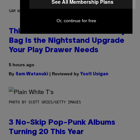
See All Membership Plans
SAM WATANUKI FOR VICE
Or, continue for free
This Discreet Lockable Sex Toy
Bag Is the Nightstand Upgrade
Your Play Drawer Needs
5 hours ago
By
| Reviewed by
Sam Watanuki
Ysolt Usigan
PHOTO BY SCOTT GRIES/GETTY IMAGES
3 No-Skip Pop-Punk Albums
Turning 20 This Year