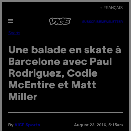
Skip
+ FRANÇAIS
to
Open
content
SUBSCRIBE
NEWSLETTER
Menu
Sports
Une balade en skate à
Barcelone avec Paul
Rodriguez, Codie
McEntire et Matt
Miller
By
August 23, 2016, 5:15am
VICE Sports