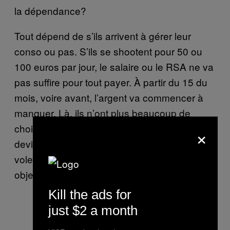
la dépendance?
Tout dépend de s’ils arrivent à gérer leur
conso ou pas. S’ils se shootent pour 50 ou
100 euros par jour, le salaire ou le RSA ne va
pas suffire pour tout payer. À partir du 15 du
mois, voire avant, l’argent va commencer à
manquer. Là, ils n’ont plus beaucoup de
choix pour acheter leurs doses : soit ils
×
deviennent usagers-revendeurs, soit ils
volent. Dès que le mec essaie de troquer un
objet contre de l’héro, je sais qu’il est accro.
Kill the ads for
just $2 a month