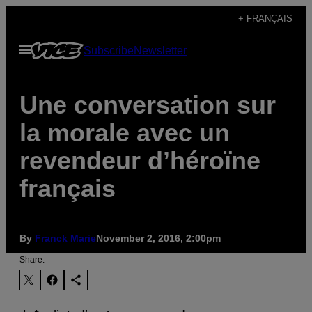
Skip
+ FRANÇAIS
to
Open
Subscribe
Newsletter
content
Menu
Une conversation sur
la morale avec un
revendeur d’héroïne
français
By
Franck Marie
November 2, 2016, 2:00pm
Share: