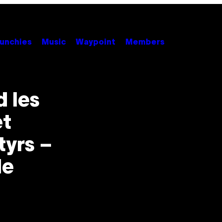
unchies
Music
Waypoint
Members
 les
et
tyrs –
de