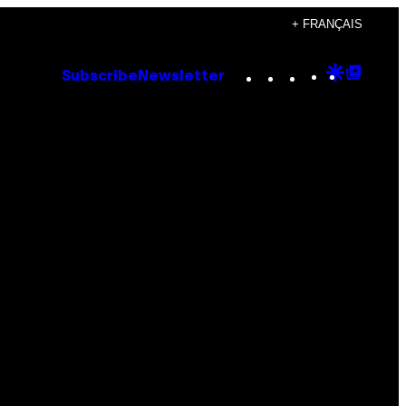
+ FRANÇAIS
Instagram
TikTok
YouTube
Google
Goog
Subscribe
Newsletter
Discove
Top
Posts