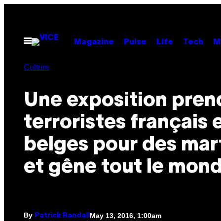
Skip
to
content
Open
Magazine
Pulse
Life
Tech
M
Menu
Culture
Une exposition prend
terroristes français 
belges pour des mar
et gêne tout le mon
By
May 13, 2016, 1:00am
Patrick Randall