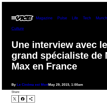
Skip
to
Open
Magazine
Pulse
Life
Tech
Munch
content
Menu
Culture
Une interview avec le
grand spécialiste de
Max en France
By
Le Cinéma est Mort
May 29, 2015, 1:00am
Share: