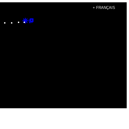
+ FRANÇAIS
Instagram
TikTok
YouTube
Google
Google
Discover
Top
Posts