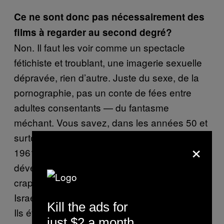
Ce ne sont donc pas nécessairement des
films à regarder au second degré?
Non. Il faut les voir comme un spectacle
fétichiste et troublant, une imagerie sexuelle
dépravée, rien d’autre. Juste du sexe, de la
pornographie, pas un conte de fées entre
adultes consentants — du fantasme
méchant. Vous savez, dans les années 50 et
surtout avec le procès Eichmann en Israël en
×
1961, toute une littérature érotique s’est
développée sur les mêmes ressorts
crapoteux, écrite et éditée par et pour les
Israéliens. On a appelé cela « stalag fiction ».
Kill the ads for
Ils étaient vendus dans les kiosques de Tel-
just $2 a month