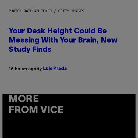
PHOTO: BATUHAN TOKER / GETTY IMAGES
Your Desk Height Could Be
Messing With Your Brain, New
Study Finds
By
16 hours ago
Luis Prada
MORE
FROM VICE