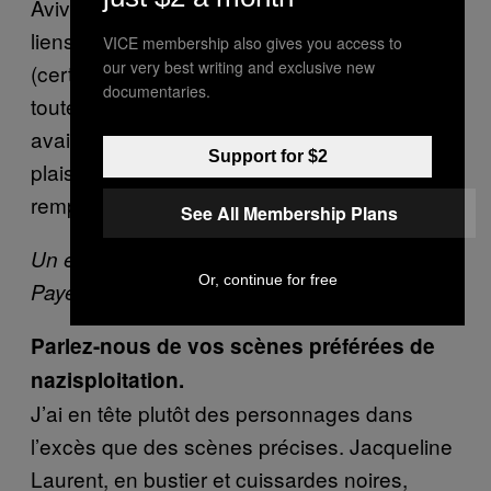
Aviv. Pour ces lecteurs, qui entretenaient des
liens familiaux terribles avec l’Holocauste
VICE membership also gives you access to
our very best writing and exclusive new
(certains étaient revenus des camps, ou
documentaries.
toute leur famille y avait été exterminée), il n’y
avait pas de second degré. Ils éprouvaient un
Support for $2
plaisir trouble, malsain, les récits
remplissaient leur fonction libidinale.
See All Membership Plans
Nathalie dans l’enfer nazi
Un extrait de
d’Alain
Or, continue for free
Payet.
Parlez-nous de vos scènes préférées de
nazisploitation.
J’ai en tête plutôt des personnages dans
l’excès que des scènes précises. Jacqueline
Laurent, en bustier et cuissardes noires,