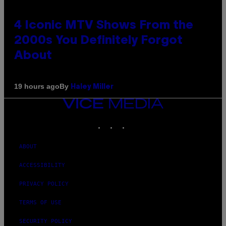
4 Iconic MTV Shows From the
2000s You Definitely Forgot
About
By
19 hours ago
Haley Miller
VICE
MEDIA
INSTAGRAM
TIKTOK
YOUTUBE
ABOUT
ACCESSIBILITY
PRIVACY POLICY
TERMS OF USE
SECURITY POLICY