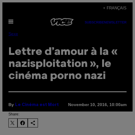
Skip
+ FRANÇAIS
to
Open
content
SUBSCRIBE
NEWSLETTER
Menu
Sexe
Lettre d’amour à la «
nazisploitation », le
cinéma porno nazi
By
November 10, 2016, 10:00am
Le Cinéma est Mort
Share: