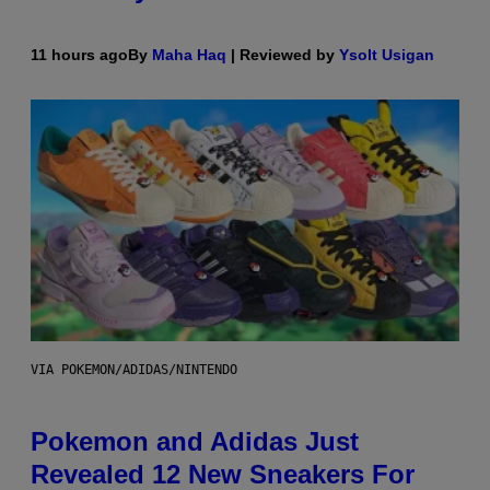
11 hours ago
By
Maha Haq
| Reviewed by
Ysolt Usigan
VIA POKEMON/ADIDAS/NINTENDO
Pokemon and Adidas Just
Revealed 12 New Sneakers For