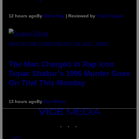
12 hours ago
By
Maha Haq
| Reviewed by
Ysolt Usigan
PHOTO BY JOHN LOCHER/POOL/AFP VIA GETTY IMAGES
The Man Charged in Rap Icon
Tupac Shakur’s 1996 Murder Goes
On Trial This Monday
13 hours ago
By
Dan Milam
VICE
MEDIA
INSTAGRAM
TIKTOK
YOUTUBE
ABOUT