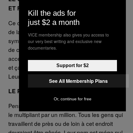
ET FIG (DEVANT LE 7-ELEVEN)
Kill the ads for
just $2 a month
Ce camion à tacos fait les meilleurs burritos
de la ville. Les gars qui le tiennent ont l’air
VICE membership also gives you access to
sympa, et j’estime qu’ils méritent d’avoir plus
our very best writing and exclusive new
documentaries.
de clients. Un Banksy original pourrait
accélérer la gentrification de Highland Park,
Support for $2
et ça rapportera plein de blé à ces mecs.
Leurs burritos sont hyper bons.
See All Membership Plans
LE PARC KNOTT’S BERRY FARM
Or, continue for free
Pense à tout ce que j’ai dit ci-dessus, mais en
le multipliant par un million. Tous les gens qui
travaillent de près ou de loin à cet endroit
devraient être gênés. Leur nom est méga nul,