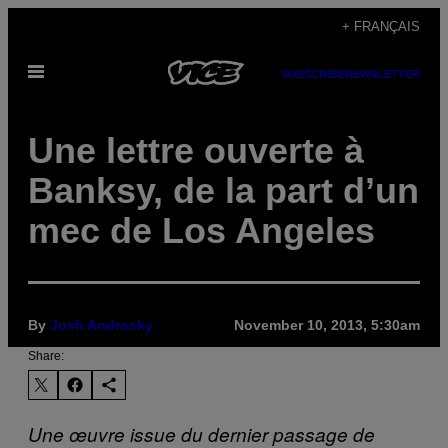
Skip
+ FRANÇAIS
to
Open
content
SUBSCRIBE
NEWSLETTER
Menu
Une lettre ouverte à
Banksy, de la part d’un
mec de Los Angeles
By
Josh Androsky
November 10, 2013, 5:30am
Share:
Une œuvre issue du dernier passage de