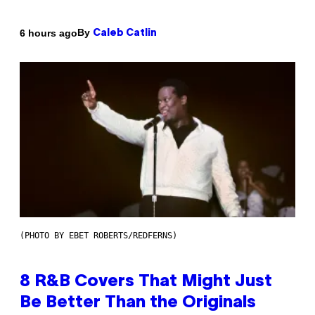
By
6 hours ago
Caleb Catlin
(PHOTO BY EBET ROBERTS/REDFERNS)
8 R&B Covers That Might Just
Be Better Than the Originals