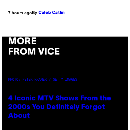
By
7 hours ago
Caleb Catlin
MORE
FROM VICE
PHOTO: PETER KRAMER / GETTY IMAGES
4 Iconic MTV Shows From the
2000s You Definitely Forgot
About