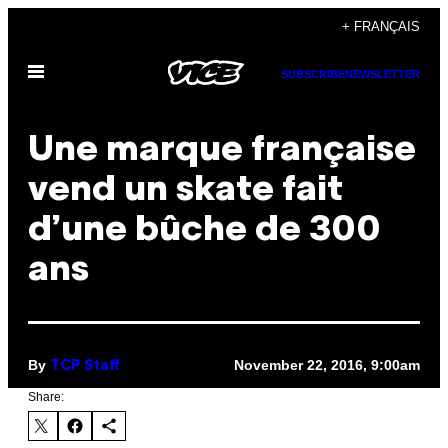
Skip
+ FRANÇAIS
to
Open
content
SUBSCRIBE
NEWSLETTER
Menu
Une marque française
vend un skate fait
d’une bûche de 300
ans
By
November 22, 2016, 9:00am
TCP Staff
Share: