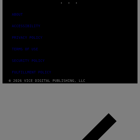
ABOUT
ACCESSIBILITY
PRIVACY POLICY
TERMS OF USE
SECURITY POLICY
FULFILLMENT POLICY
© 2026 VICE DIGITAL PUBLISHING, LLC