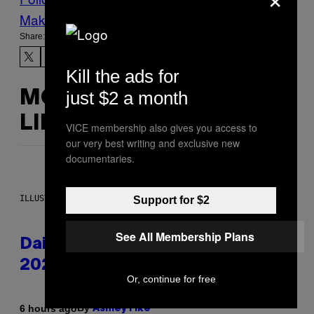
Make Us Preferred In Top Stories
Share:
Kill the ads for
just $2 a month
MORE
LIKE THIS
VICE membership also gives you access to
our very best writing and exclusive new
documentaries.
ILLUSTRATION BY REESA.
Support for $2
See All Membership Plans
Daily Horoscope: August 10,
2026
Or, continue for free
By
6 hours ago
Ashley Fike