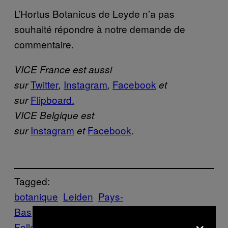
L’Hortus Botanicus de Leyde n’a pas
souhaité répondre à notre demande de
commentaire.
VICE France est aussi
Twitter
Instagram
Facebook
sur
,
,
et
Flipboard.
sur
VICE Belgique est
Instagram
Facebook
.
sur
et
Tagged:
botanique
Leiden
Pays-
Bas
Phallus
plante
Science
×
Follow Us On Discover