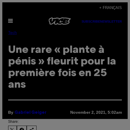
Skip
+ FRANÇAIS
to
Open
content
SUBSCRIBE
NEWSLETTER
Menu
Tech
Une rare « plante à
pénis » fleurit pour la
première fois en 25
ans
By
November 2, 2021, 5:02am
Gabriel Geiger
Share: