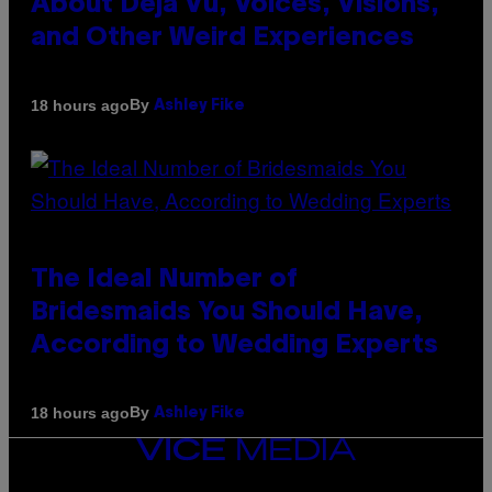
About Déjà Vu, Voices, Visions,
and Other Weird Experiences
By
18 hours ago
Ashley Fike
The Ideal Number of
Bridesmaids You Should Have,
According to Wedding Experts
By
18 hours ago
Ashley Fike
VICE
MEDIA
INSTAGRAM
TIKTOK
YOUTUBE