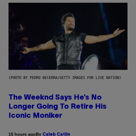
(PHOTO BY PEDRO BECERRA/GETTY IMAGES FOR LIVE NATION)
The Weeknd Says He’s No
Longer Going To Retire His
Iconic Moniker
By
15 hours ago
Caleb Catlin