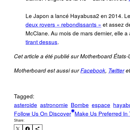
Le Japon a lancé Hayabusa2 en 2014. Les
deux rovers « rebondissants »
et assez de
McClane. Au mois de mars dernier, elle 
tirant dessus
.
Cet article a été publié sur Motherboard États-
Motherboard est aussi sur
Facebook
,
Twitter
e
Tagged:
asteroide
astronomie
Bombe
espace
hayab
Follow Us On Discover
Make Us Preferred In 
Share: