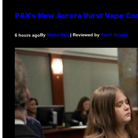
PAX’s New Aurora Burst Vape Co
By
| Reviewed by
6 hours ago
Maha Haq
Ysolt Usigan