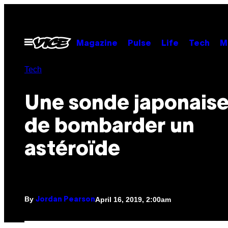
Skip
to
content
Open
Magazine
Pulse
Life
Tech
M
Menu
Tech
Une sonde japonaise
de bombarder un
astéroïde
By
April 16, 2019, 2:00am
Jordan Pearson