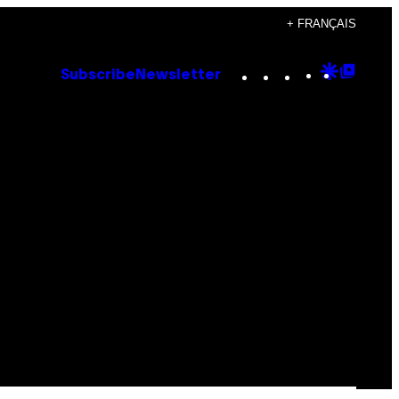
+ FRANÇAIS
Instagram
TikTok
YouTube
Google
Goog
Subscribe
Newsletter
Discove
Top
Posts