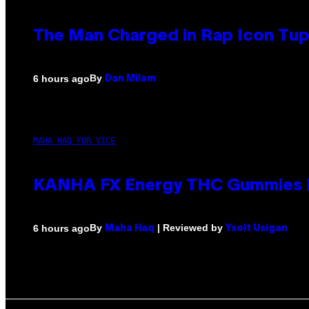
The Man Charged in Rap Icon Tup
By
6 hours ago
Dan Milam
MAHA HAQ FOR VICE
KANHA FX Energy THC Gummies M
By
| Reviewed by
6 hours ago
Maha Haq
Ysolt Usigan