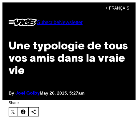
Skip
+ FRANÇAIS
to
Open
Subscribe
Newsletter
content
Menu
Une typologie de tous
vos amis dans la vraie
vie
By
May 26, 2015, 5:27am
Joel Golby
Share: