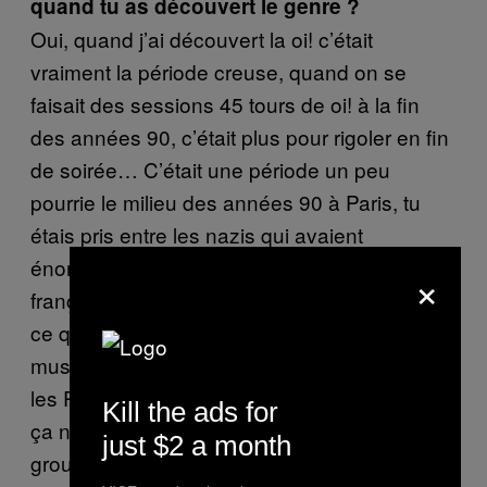
quand tu as découvert le genre ?
Oui, quand j’ai découvert la oi! c’était
vraiment la période creuse, quand on se
faisait des sessions 45 tours de oi! à la fin
des années 90, c’était plus pour rigoler en fin
de soirée… C’était une période un peu
pourrie le milieu des années 90 à Paris, tu
étais pris entre les nazis qui avaient
énormément de poids sur la scène skin
×
française et les chasseurs qui tapaient tout
ce qui ressemblait à un rasé. Et même
musicalement, si j’ai beaucoup aimé et suivi
les Partisans et Civil Aggression, je dirais que
Kill the ads for
ça n’a pas aussi bien vieilli que d’autres
just $2 a month
groupes. Aujourd’hui, il y a quand même un