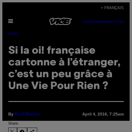
Skip
+ FRANÇAIS
to
Open
content
SUBSCRIBE
NEWSLETTER
Menu
Music
Si la oi! française
cartonne à l’étranger,
c’est un peu grâce à
Une Vie Pour Rien ?
By
April 4, 2016, 7:25am
Rod Glacial
Share: