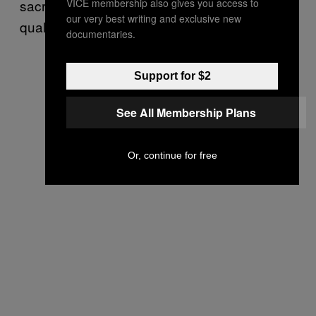
VICE membership also gives you access to
sacré paquet de groupes français de super
our very best writing and exclusive new
qualité dans notre scène.
documentaries.
Support for $2
See All Membership Plans
Or, continue for free