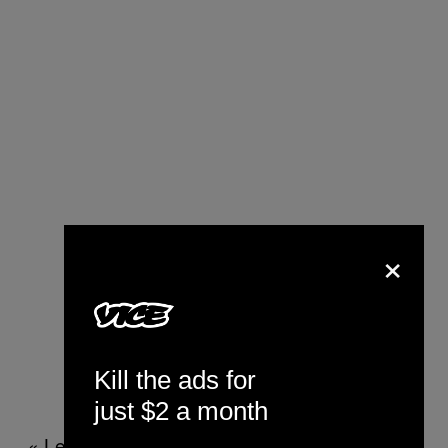
×
Kill the ads for
just $2 a month
« Les services médicaux d’urgence et les