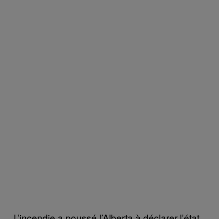
L’incendie a poussé l’Alberta à déclarer l’état