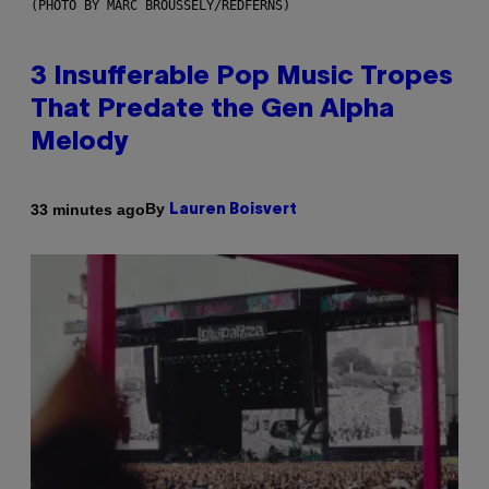
(PHOTO BY MARC BROUSSELY/REDFERNS)
3 Insufferable Pop Music Tropes
That Predate the Gen Alpha
Melody
By
33 minutes ago
Lauren Boisvert