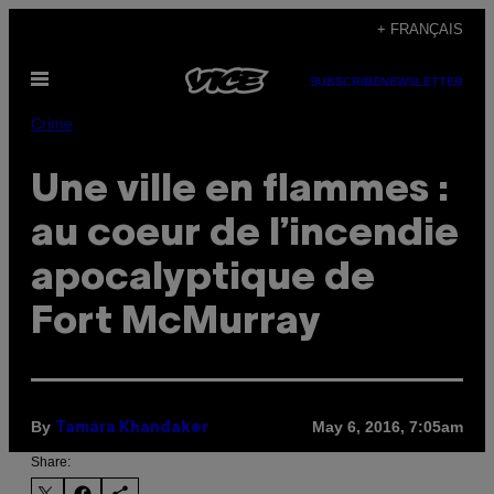
Skip
+ FRANÇAIS
to
Open
content
SUBSCRIBE
NEWSLETTER
Menu
Crime
Une ville en flammes :
au coeur de l’incendie
apocalyptique de
Fort McMurray
By
May 6, 2016, 7:05am
Tamara Khandaker
Share: