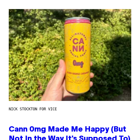
NICK STOCKTON FOR VICE
Cann 0mg Made Me Happy (But
Not In the Way It’s Supposed To)