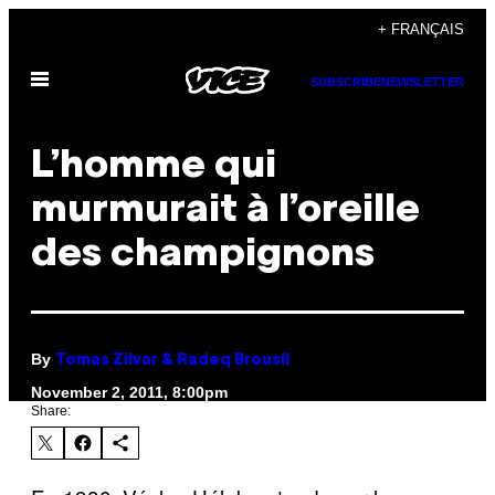
Skip
+ FRANÇAIS
to
Open
content
SUBSCRIBE
NEWSLETTER
Menu
L’homme qui
murmurait à l’oreille
des champignons
By
Tomas Zilvar & Radeq Brousil
November 2, 2011, 8:00pm
Share: