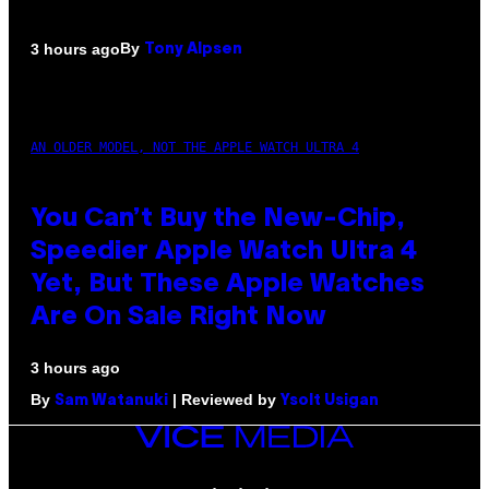
By
3 hours ago
Tony Alpsen
AN OLDER MODEL, NOT THE APPLE WATCH ULTRA 4
You Can’t Buy the New-Chip,
Speedier Apple Watch Ultra 4
Yet, But These Apple Watches
Are On Sale Right Now
3 hours ago
By
| Reviewed by
Sam Watanuki
Ysolt Usigan
VICE
MEDIA
INSTAGRAM
TIKTOK
YOUTUBE