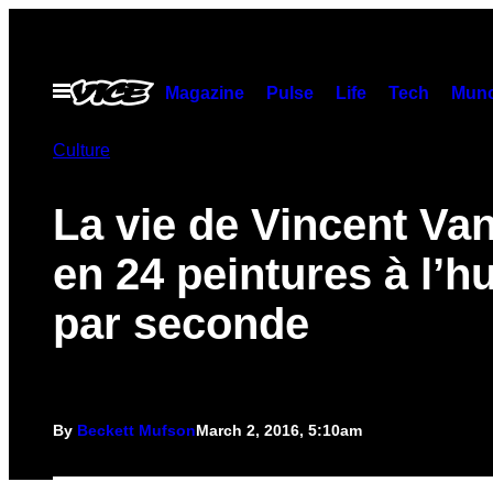
Skip
to
content
Open
Magazine
Pulse
Life
Tech
Munc
Menu
Culture
La vie de Vincent Va
en 24 peintures à l’hu
par seconde
By
Beckett Mufson
March 2, 2016, 5:10am