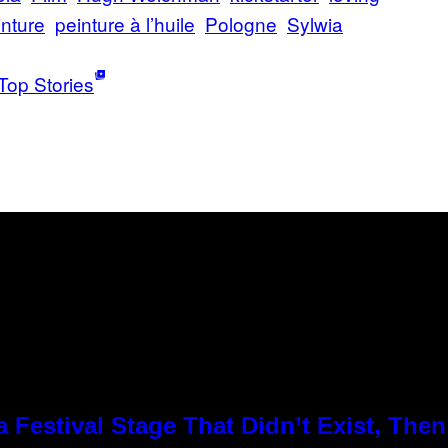
inture
peinture à l’huile
Pologne
Sylwia
Top Stories
Festival Stage That Didn’t Exist, Then