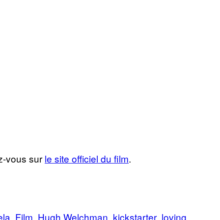
z-vous sur
le site officiel du film
.
ela
Film
Hugh Welchman
kickstarter
loving