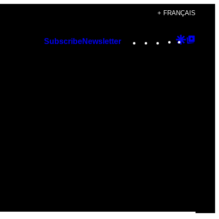
+ FRANÇAIS
Instagram
TikTok
YouTube
Google
Googl
Subscribe
Newsletter
Discover
Top
Posts