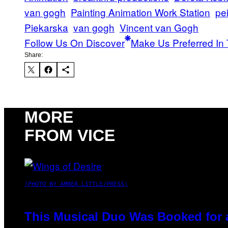
van gogh
Painting Animation Work Station
pe
Piekarska
van gogh
Vincent van Gogh
Follow Us On Discover
Make Us Preferred In 
Share:
MORE
FROM VICE
(PHOTO BY AMBER LITTLE/PRESS)
This Musical Duo Was Booked for a 