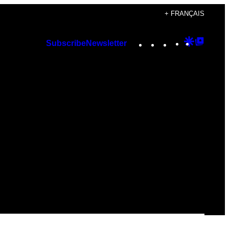
+ FRANÇAIS
Instagram
TikTok
YouTube
Google
Googl
Subscribe
Newsletter
Discover
Top
Posts