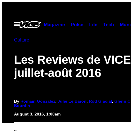
Skip
to
content
Open
Magazine
Pulse
Life
Tech
Munc
Menu
Culture
Les Reviews de VICE
juillet-août 2016
By
Romain Gonzalez
,
Julie Le Baron
,
Rod Glacial
,
Glenn C
Bourdin
August 3, 2016, 1:00am