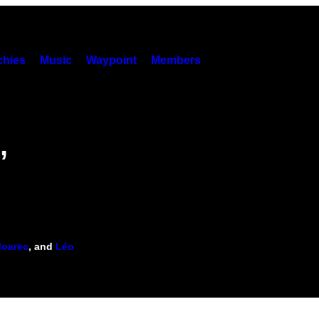
hies
Music
Waypoint
Members
,
loarec
, and
Léo