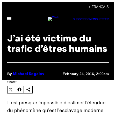
Skip
+ FRANÇAIS
to
Open
content
SUBSCRIBE
NEWSLETTER
Menu
J’ai été victime du
trafic d’êtres humains
By
February 24, 2016, 2:00am
Michael Segalov
Share:
Il est presque impossible d’estimer l’étendue
du phénomène qu’est l’esclavage moderne