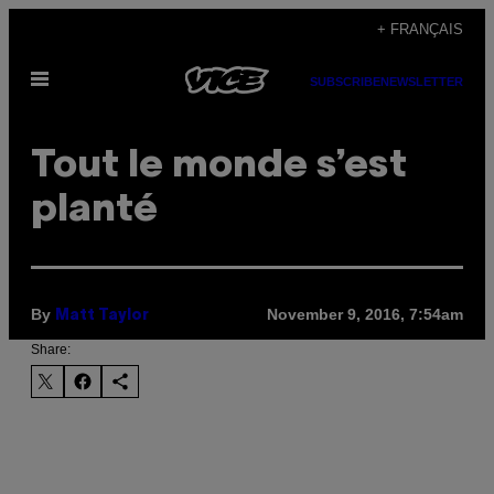
Skip
+ FRANÇAIS
to
Open
content
SUBSCRIBE
NEWSLETTER
Menu
Tout le monde s’est
planté
By
November 9, 2016, 7:54am
Matt Taylor
Share: