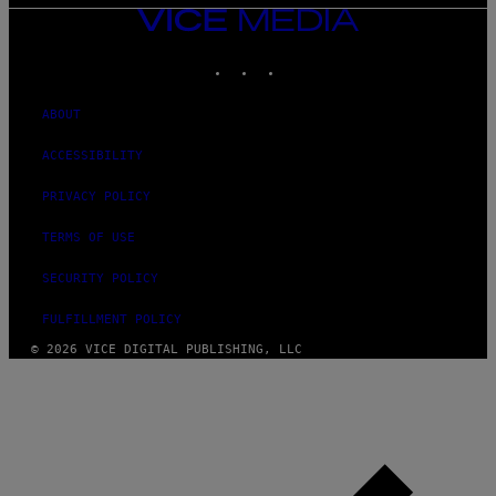
VICE
MEDIA
INSTAGRAM
TIKTOK
YOUTUBE
ABOUT
ACCESSIBILITY
PRIVACY POLICY
TERMS OF USE
SECURITY POLICY
FULFILLMENT POLICY
© 2026 VICE DIGITAL PUBLISHING, LLC