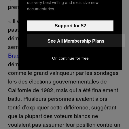
our very best writing and exclusive new
premiers à l’admettre.
documentaries.
« Il va falloir qu’on détermine ce qui s’est mal
Support for $2
passé », m’a dit Celinda Lake, une sondeuse
démocrate, dans la nuit de mardi. Il
See All Membership Plans
semblerait que Trump ait été sujet au «
Bradley Effect
», nommé d’après le maire
Or, continue for free
démocrate de Los Angeles qui était perçu
comme le grand vainqueur par les sondages
lors des élections gouvernementales de
Californie de 1982, mais qui a été finalement
battu. Plusieurs personnes avaient alors
tenté d’expliquer cette différence, suggérant
que la plupart des voteurs blancs ne
voulaient pas assumer leur position contre un