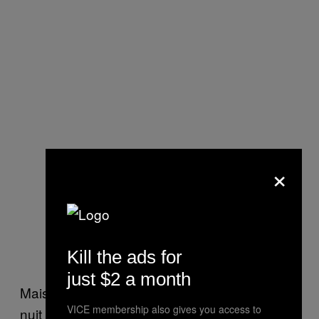
×
Kill the ads for
just $2 a month
Mais quelque chose a mal tourné durant la
VICE membership also gives you access to
nuit des élections – et les sondeurs sont les