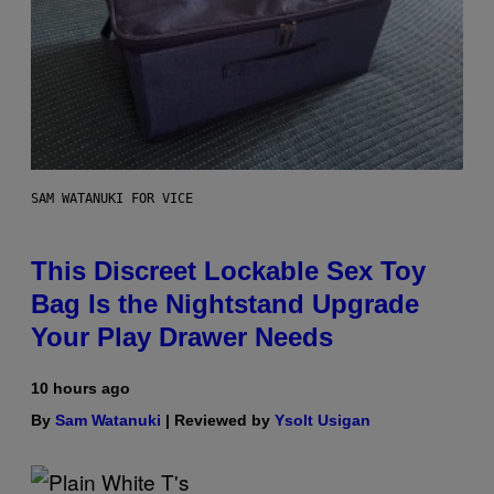
SAM WATANUKI FOR VICE
This Discreet Lockable Sex Toy
Bag Is the Nightstand Upgrade
Your Play Drawer Needs
10 hours ago
By
Sam Watanuki
| Reviewed by
Ysolt Usigan