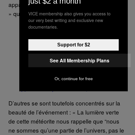
just $2 a month
apparaissent sous le hashtag « lumière verte
» que de photos de la météorite elle-même.
VICE membership also gives you access to
our very best writing and exclusive new
documentaries.
????????????????????
—
·???????·
Support for $2
(@moap_moap)
November 2, 2015
See All Membership Plans
???????? & ????
5555555555555555555555555555
555555555555555555
— ‘ ??????
Or, continue for free
(@Osh1907)
November 2, 2015
D’autres se sont toutefois concentrés sur la
beauté de l’événement : « La lumière verte
de cette météorite nous rappelle que “nous
ne sommes qu’une partie de l’univers, pas le