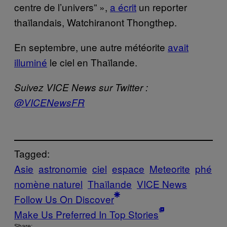
centre de l’univers” »,
a écrit
un reporter
thaïlandais, Watchiranont Thongthep.
En septembre, une autre météorite
avait
illuminé
le ciel en Thaïlande.
Suivez VICE News sur Twitter :
@VICENewsFR
Tagged:
Asie
astronomie
ciel
espace
Meteorite
phé
nomène naturel
Thaïlande
VICE News
Follow Us On Discover
Make Us Preferred In Top Stories
Share: