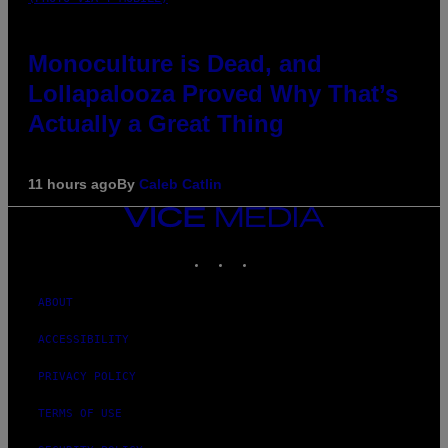
Monoculture is Dead, and
Lollapalooza Proved Why That’s
Actually a Great Thing
11 hours ago
By
Caleb Catlin
VICE
MEDIA
INSTAGRAM
TIKTOK
YOUTUBE
ABOUT
ACCESSIBILITY
PRIVACY POLICY
TERMS OF USE