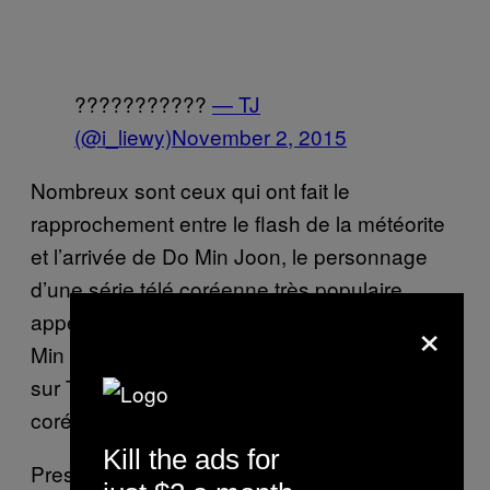
???????????
— TJ
(@i_liewy)
November 2, 2015
Nombreux sont ceux qui ont fait le
rapprochement entre le flash de la météorite
et l’arrivée de Do Min Joon, le personnage
d’une série télé coréenne très populaire
×
appelée
. Do
Mon amour depuis les étoiles
Min Joon est un extraterrestre qui débarque
sur Terre et tombe amoureux d’une actrice
coréenne.
Kill the ads for
Presque autant de photographies de l’acteur