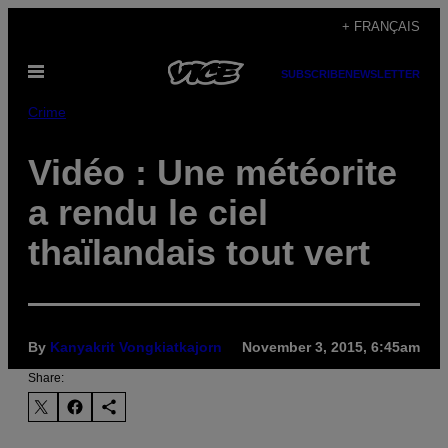
Skip
+ FRANÇAIS
to
Open
content
SUBSCRIBE
NEWSLETTER
Menu
Crime
Vidéo : Une météorite
a rendu le ciel
thaïlandais tout vert
By
Kanyakrit Vongkiatkajorn
November 3, 2015, 6:45am
Share: