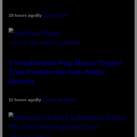
10 hours ago
By
Caleb Catlin
(PHOTO BY MARC BROUSSELY/REDFERNS)
3 Insufferable Pop Music Tropes
That Predate the Gen Alpha
Melody
11 hours ago
By
Lauren Boisvert
(PHOTO VIA T-MOBILE)