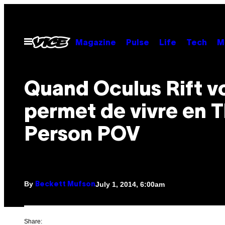
Skip
to
content
Open
Magazine
Pulse
Life
Tech
M
Menu
Quand Oculus Rift v
permet de vivre en T
Person POV
By
July 1, 2014, 6:00am
Beckett Mufson
Share: