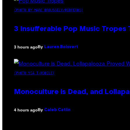
(PHOTO BY MARC BROUSSELY/REDFERNS)
3 Insufferable Pop Music Tropes
By
3 hours ago
Lauren Boisvert
(PHOTO VIA T-MOBILE)
Monoculture is Dead, and Lollapa
By
4 hours ago
Caleb Catlin