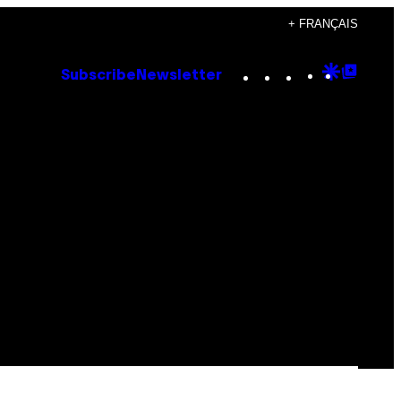
+ FRANÇAIS
Instagram
TikTok
YouTube
Google
Goog
Subscribe
Newsletter
Discove
Top
Posts