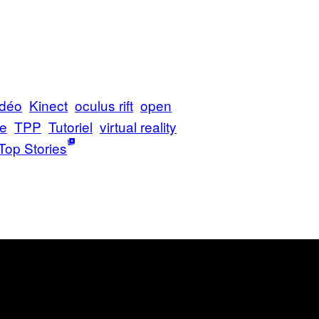
idéo
Kinect
oculus rift
open
le
TPP
Tutoriel
virtual reality
Top Stories