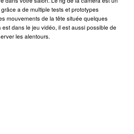
ire dans votre salon. Le rig de la caméra est un
râce a de multiple tests et prototypes
 les mouvements de la tête située quelques
st dans le jeu vidéo, il est aussi possible de
bserver les alentours.