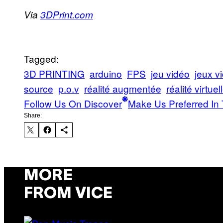
Via
3DPrint.com
Tagged:
3D PRINTING
arduino
FPS
jeu vidéo
jeux v
source
p.o.v
réalité augmentée
réalité virtuel
Follow Us On Discover
Make Us Preferred In 
Share:
MORE
FROM VICE