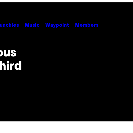
unchies
Music
Waypoint
Members
ous
hird