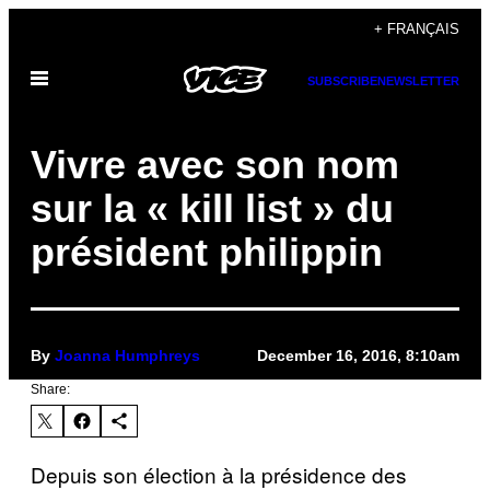
Skip
+ FRANÇAIS
to
Open
content
SUBSCRIBE
NEWSLETTER
Menu
Vivre avec son nom
sur la « kill list » du
président philippin
By
Joanna Humphreys
December 16, 2016, 8:10am
Share:
Depuis son élection à la présidence des