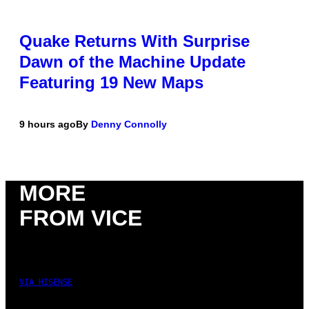
Quake Returns With Surprise
Dawn of the Machine Update
Featuring 19 New Maps
9 hours ago
By
Denny Connolly
MORE
FROM VICE
VIA HISENSE