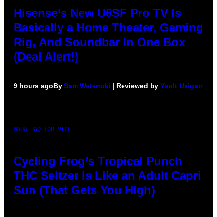
Hisense’s New U6SF Pro TV Is
Basically a Home Theater, Gaming
Rig, And Soundbar In One Box
(Deal Alert!)
9 hours ago
By
Sam Watanuki
| Reviewed by
Ysolt Usigan
MAHA HAQ FOR VICE
Cycling Frog’s Tropical Punch
THC Seltzer Is Like an Adult Capri
Sun (That Gets You High)