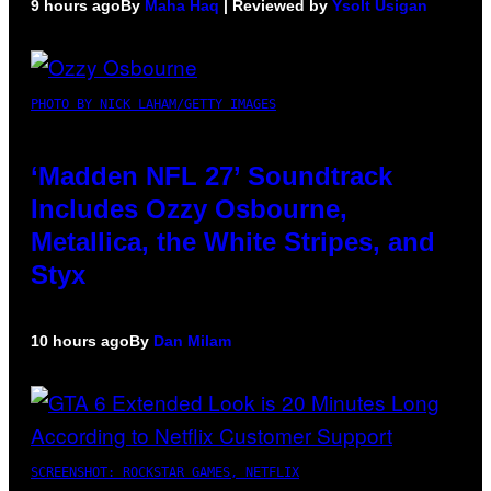
9 hours ago
By
Maha Haq
| Reviewed by
Ysolt Usigan
PHOTO BY NICK LAHAM/GETTY IMAGES
‘Madden NFL 27’ Soundtrack
Includes Ozzy Osbourne,
Metallica, the White Stripes, and
Styx
10 hours ago
By
Dan Milam
SCREENSHOT: ROCKSTAR GAMES, NETFLIX