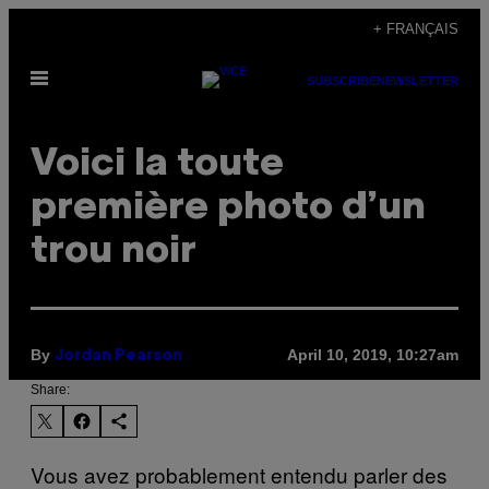
Skip
+ FRANÇAIS
to
Open
content
SUBSCRIBE
NEWSLETTER
Menu
Voici la toute
première photo d’un
trou noir
By
April 10, 2019, 10:27am
Jordan Pearson
Share:
Vous avez probablement entendu parler des