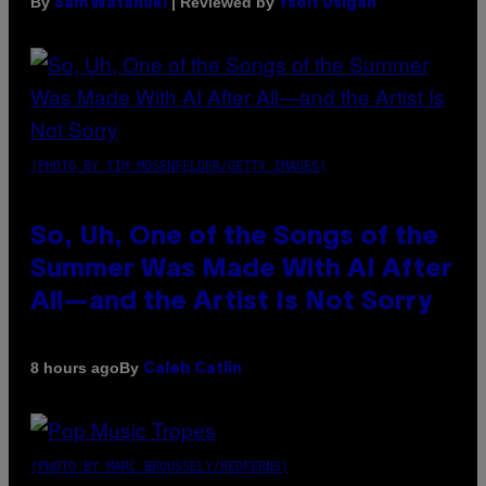
By
| Reviewed by
Sam Watanuki
Ysolt Usigan
(PHOTO BY TIM MOSENFELDER/GETTY IMAGES)
So, Uh, One of the Songs of the
Summer Was Made With AI After
All—and the Artist Is Not Sorry
By
8 hours ago
Caleb Catlin
(PHOTO BY MARC BROUSSELY/REDFERNS)