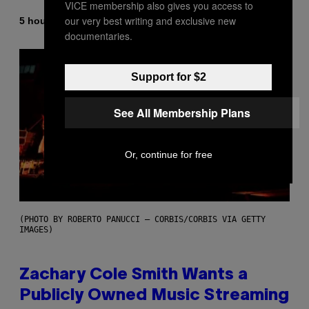
VICE membership also gives you access to
our very best writing and exclusive new
By
5 hours ago
Stephen Andrew Galiher
documentaries.
Support for $2
See All Membership Plans
Or, continue for free
(PHOTO BY ROBERTO PANUCCI – CORBIS/CORBIS VIA GETTY
IMAGES)
Zachary Cole Smith Wants a
Publicly Owned Music Streaming