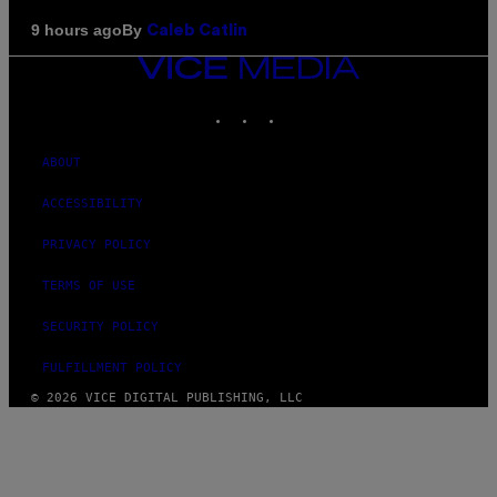
By
9 hours ago
Caleb Catlin
VICE
MEDIA
INSTAGRAM
TIKTOK
YOUTUBE
ABOUT
ACCESSIBILITY
PRIVACY POLICY
TERMS OF USE
SECURITY POLICY
FULFILLMENT POLICY
© 2026 VICE DIGITAL PUBLISHING, LLC