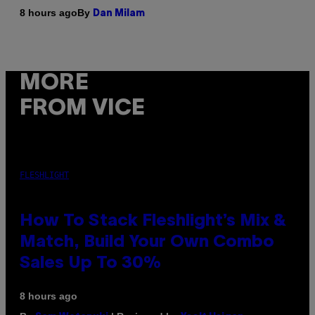
By
8 hours ago
Dan Milam
MORE
FROM VICE
FLESHLIGHT
How To Stack Fleshlight’s Mix &
Match, Build Your Own Combo
Sales Up To 30%
8 hours ago