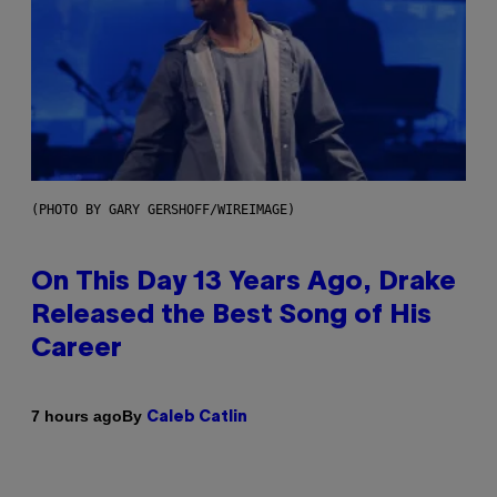
(PHOTO BY GARY GERSHOFF/WIREIMAGE)
On This Day 13 Years Ago, Drake
Released the Best Song of His
Career
By
7 hours ago
Caleb Catlin