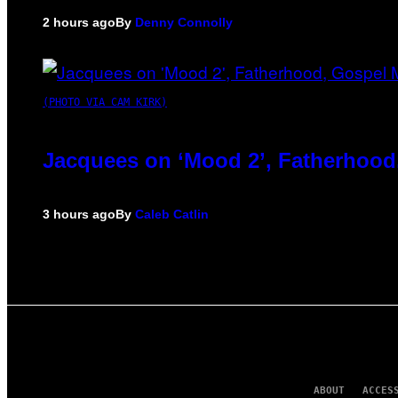
2 hours ago
By
Denny Connolly
(PHOTO VIA CAM KIRK)
Jacquees on ‘Mood 2’, Fatherhood
3 hours ago
By
Caleb Catlin
ABOUT
ACCES