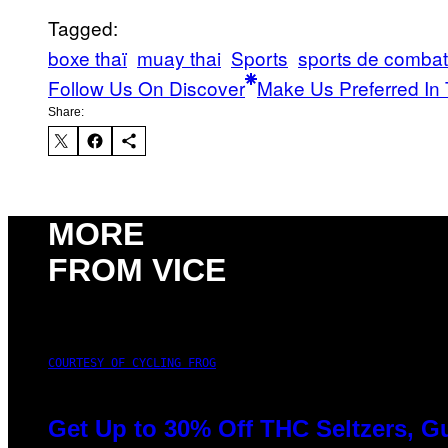
Tagged:
boxe thaï
muay thai
Sports
sports de combat
Follow Us On Discover
Make Us Preferred In 
Share:
MORE
FROM VICE
COURTESY OF CYCLING FROG
Get Up to 30% Off THC Seltzers, G