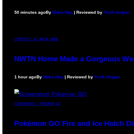
50 minutes ago
By
Maha Haq
| Reviewed by
Ysolt Usigan
COURTESY OF NWTN HOME
NWTN Home Made a Gorgeous Weed G
1 hour ago
By
Maha Haq
| Reviewed by
Ysolt Usigan
SCREENSHOT: POKEMON GO
Pokémon GO Fire and Ice Hatch Da