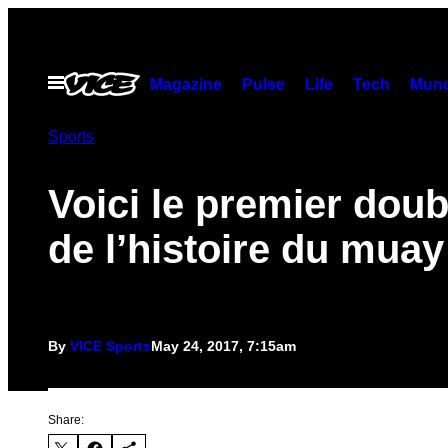
Skip
to
content
Open
Magazine
Pulse
Life
Tech
Munc
Menu
Sports
Voici le premier dou
de l’histoire du muay
By
VICE Sports
May 24, 2017, 7:15am
Share: