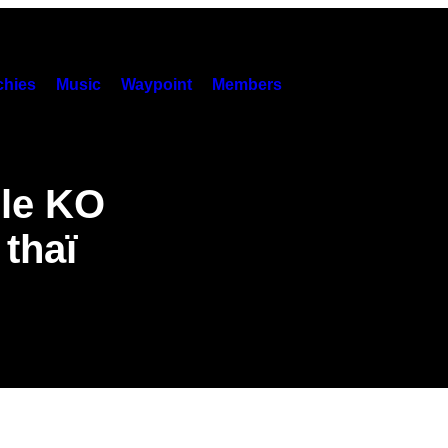
hies
Music
Waypoint
Members
ble KO
 thaï