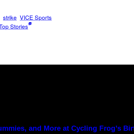
strike
VICE Sports
Top Stories
ummies, and More at Cycling Frog’s Bir