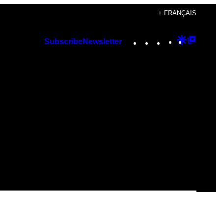
+ FRANÇAIS
Instagram
TikTok
YouTube
Google
Googl
Subscribe
Newsletter
Discover
Top
Posts