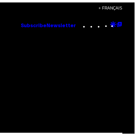
+ FRANÇAIS
Instagram
TikTok
YouTube
Google
Goog
Subscribe
Newsletter
Discove
Top
Posts