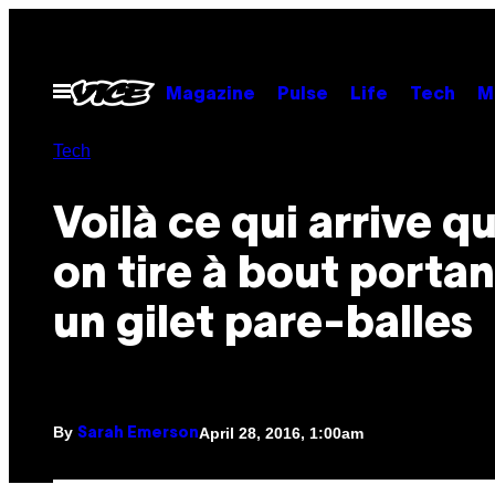
Skip
to
content
Open
Magazine
Pulse
Life
Tech
M
Menu
Tech
Voilà ce qui arrive q
on tire à bout portan
un gilet pare-balles
By
April 28, 2016, 1:00am
Sarah Emerson