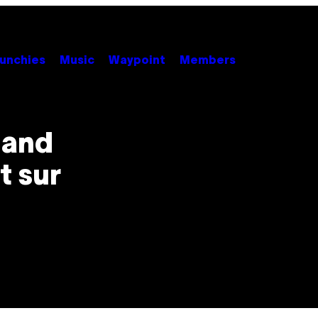
unchies
Music
Waypoint
Members
uand
t sur