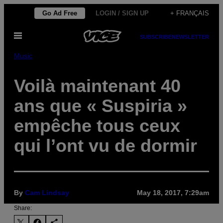
Skip
Go Ad Free
LOGIN / SIGN UP
+ FRANÇAIS
to
Open
content
SUBSCRIBE
NEWSLETTER
Menu
Music
Voilà maintenant 40
ans que « Suspiria »
empêche tous ceux
qui l’ont vu de dormir
By
Cam Lindsay
May 18, 2017, 7:29am
Share: