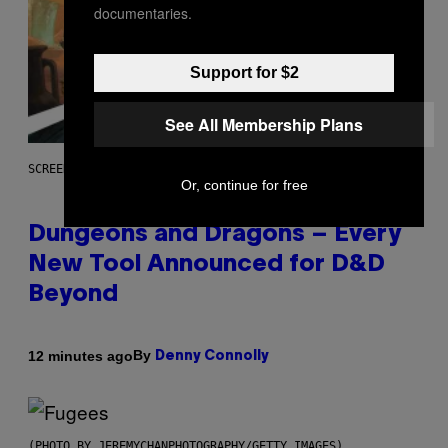
documentaries.
Support for $2
See All Membership Plans
SCREENSHOT: WIZARDS OF THE COAST
Or, continue for free
Dungeons and Dragons – Every
New Tool Announced for D&D
Beyond
By
12 minutes ago
Denny Connolly
(PHOTO BY JEREMYCHANPHOTOGRAPHY/GETTY IMAGES)