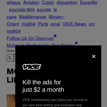
afrique
Aviation
Crash
disparition
EgyptAir
egyptair 804
egypte
le
caire
Mediterranee
Moyen-
Orient
ms804
Paris
sinai
VICE News
vol
ms804
Follow Us On Discover
Make Us Preferred In Top Stories
×
Share:
MORE
LIKE THIS
Kill the ads for
just $2 a month
VICE membership also gives you access to
our very best writing and exclusive new