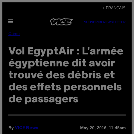
Skip
+ FRANÇAIS
to
Open
content
SUBSCRIBE
NEWSLETTER
Menu
Crime
Vol EgyptAir : L’armée
égyptienne dit avoir
trouvé des débris et
des effets personnels
de passagers
By
May 20, 2016, 11:45am
VICE News