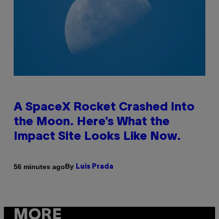
A SpaceX Rocket Crashed Into
the Moon. Here’s What the
Impact Site Looks Like Now.
By
56 minutes ago
Luis Prada
MORE