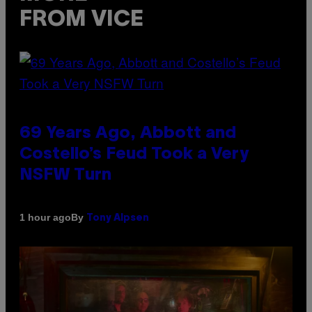
FROM VICE
69 Years Ago, Abbott and
Costello’s Feud Took a Very
NSFW Turn
By
1 hour ago
Tony Alpsen